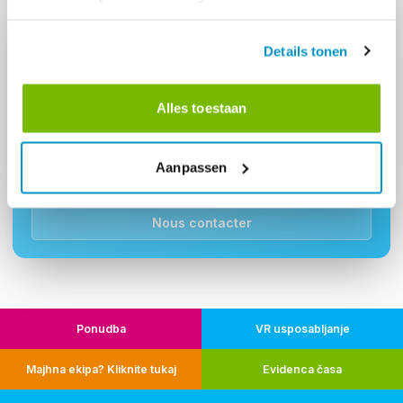
Details tonen
Intéressé par: "Upravljanje kakovosti"?
Alles toestaan
Demandez une démo et découvrez comment ce module
peut aider votre entreprise de nettoyage.
Aanpassen
Demander une démo
Nous contacter
Ponudba
VR usposabljanje
Majhna ekipa? Kliknite tukaj
Evidenca časa