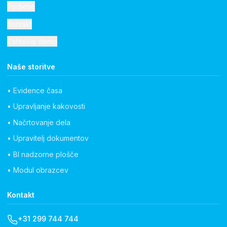
Podjetje
Kontakt
Zahtevaj demo
Naše storitve
• Evidence časa
• Upravljanje kakovosti
• Načrtovanje dela
• Upravitelj dokumentov
• BI nadzorne plošče
• Modul obrazcev
Kontakt
+31 299 744 744