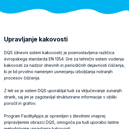
Upravljanje kakovosti
DQS (dnevni sistem kakovosti) je poenostavljena različica
evropskega standarda EN 1354. Gre za tehnični sistem vodenja
kakovosti za nadzor dnevnih in periodičnih dejavnosti čiščenja,
ki je bil prvotno namenjen usmerjanju izboljšanja notranjih
procesov čiščenja.
Z leti se je sistem DQS uporabljal tudi za vključevanje zunanjih
strank, saj jim je zagotavljal strukturirane informacije v obliki
poročil in grafov.
Program FacilityApps je opremljen s številnimi vnaprej
pripravljenimi obrazci DQS, omogoča pa tudi uporabo lastne
metodologije upravljanja kakovosti.