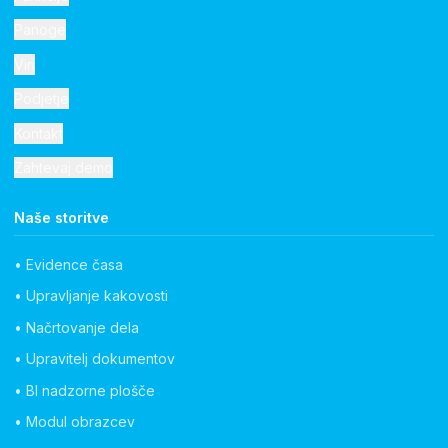
Panoge
Viri
Podjetje
Kontakt
Zahtevaj demo
Naše storitve
• Evidence časa
• Upravljanje kakovosti
• Načrtovanje dela
• Upravitelj dokumentov
• BI nadzorne plošče
• Modul obrazcev