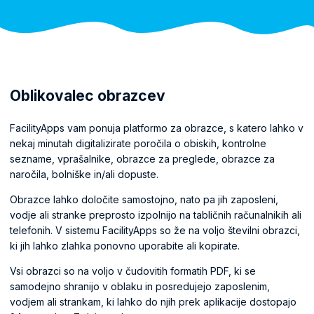
Oblikovalec obrazcev
FacilityApps vam ponuja platformo za obrazce, s katero lahko v
nekaj minutah digitalizirate poročila o obiskih, kontrolne
sezname, vprašalnike, obrazce za preglede, obrazce za
naročila, bolniške in/ali dopuste.
Obrazce lahko določite samostojno, nato pa jih zaposleni,
vodje ali stranke preprosto izpolnijo na tabličnih računalnikih ali
telefonih. V sistemu FacilityApps so že na voljo številni obrazci,
ki jih lahko zlahka ponovno uporabite ali kopirate.
Vsi obrazci so na voljo v čudovitih formatih PDF, ki se
samodejno shranijo v oblaku in posredujejo zaposlenim,
vodjem ali strankam, ki lahko do njih prek aplikacije dostopajo