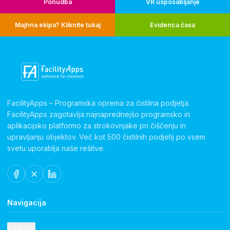
Ponudba
VR usposabljanje
Majhna ekipa? Kliknite tukaj
Evidenca časa
FacilityApps – Programska oprema za čistilna podjetja.
FacilityApps zagotavlja najnaprednejšo programsko in
aplikacijsko platformo za strokovnjake pri čiščenju in
upravljanju objektov. Več kot 500 čistilnih podjetij po vsem
svetu uporablja naše rešitve.
Navigacija
Funkcije