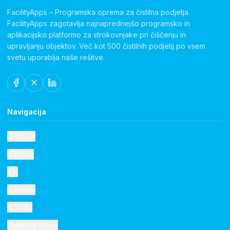
FacilityApps – Programska oprema za čistilna podjetja.
FacilityApps zagotavlja najnaprednejšo programsko in
aplikacijsko platformo za strokovnjake pri čiščenju in
upravljanju objektov. Več kot 500 čistilnih podjetij po vsem
svetu uporablja naše rešitve.
Navigacija
Funkcije
Panoge
Viri
Podjetje
Kontakt
Zahtevaj demo