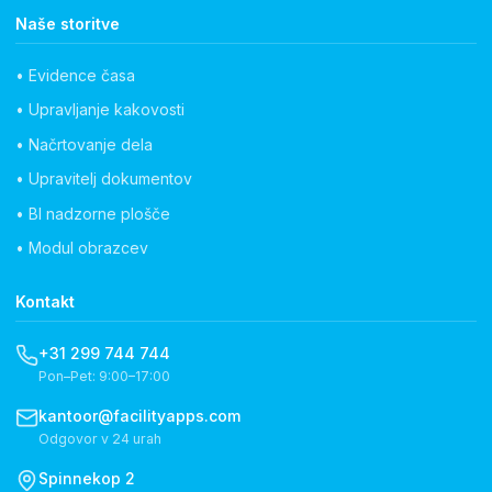
Naše storitve
• Evidence časa
• Upravljanje kakovosti
• Načrtovanje dela
• Upravitelj dokumentov
• BI nadzorne plošče
• Modul obrazcev
Kontakt
+31 299 744 744
Pon–Pet: 9:00–17:00
kantoor@facilityapps.com
Odgovor v 24 urah
Spinnekop 2