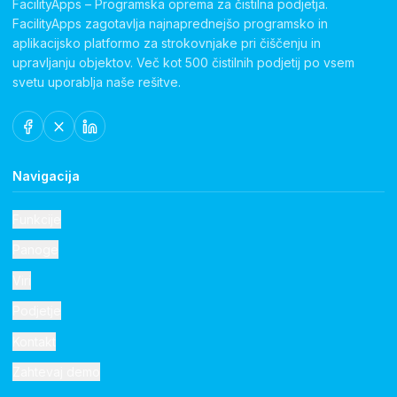
FacilityApps – Programska oprema za čistilna podjetja.
FacilityApps zagotavlja najnaprednejšo programsko in
aplikacijsko platformo za strokovnjake pri čiščenju in
upravljanju objektov. Več kot 500 čistilnih podjetij po vsem
svetu uporablja naše rešitve.
Navigacija
Funkcije
Panoge
Viri
Podjetje
Kontakt
Zahtevaj demo