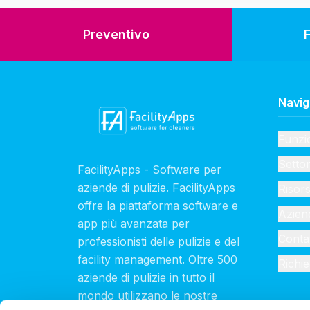
Preventivo
Navig
Funzio
Settor
FacilityApps - Software per
aziende di pulizie. FacilityApps
Risor
offre la piattaforma software e
Azien
app più avanzata per
Contat
professionisti delle pulizie e del
facility management. Oltre 500
Richi
aziende di pulizie in tutto il
mondo utilizzano le nostre