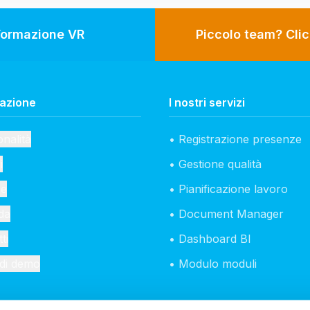
Formazione VR
Piccolo team? Clic
azione
I nostri servizi
nalità
• Registrazione presenze
i
• Gestione qualità
se
• Pianificazione lavoro
da
• Document Manager
ti
• Dashboard BI
edi demo
• Modulo moduli