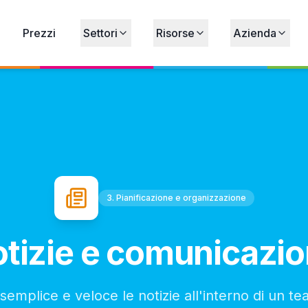
Prezzi
Settori
Risorse
Azienda
3. Pianificazione e organizzazione
tizie e comunicazi
semplice e veloce le notizie all'interno di un t