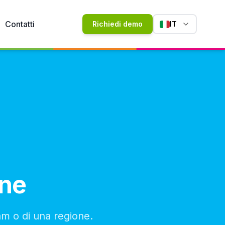
Contatti
Richiedi demo
IT
one
eam o di una regione.