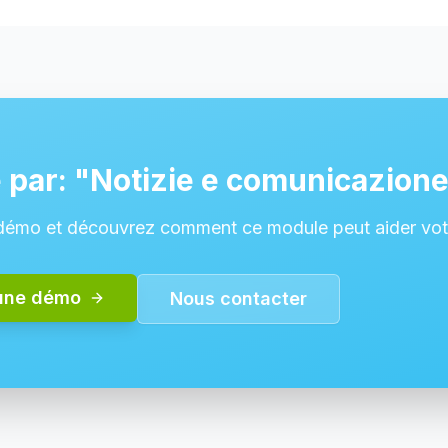
 par: "Notizie e comunicazion
mo et découvrez comment ce module peut aider votre
une démo
Nous contacter