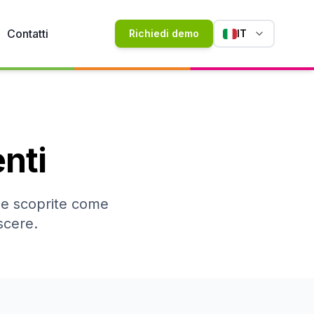
Contatti
Richiedi demo
IT
nti
e e scoprite come
scere.