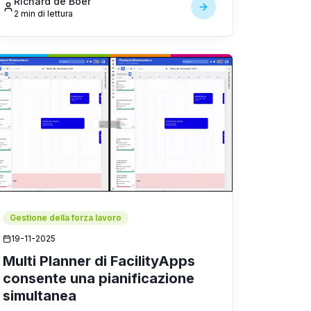
Richard de Boer
addetti alle pulizie ha vinto sia il premio
2 min di lettura
Amsterdam Innovation [...]
Gestione della forza lavoro
19-11-2025
Multi Planner di FacilityApps
consente una pianificazione
simultanea