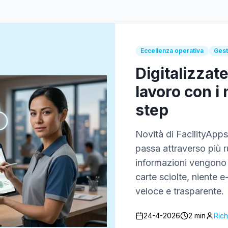
Eccellenza operativa
Gest
Digitalizzate 
lavoro con i
step
Novità di FacilityApp
passa attraverso più ru
informazioni vengono a
carte sciolte, niente e
veloce e trasparente.
24-4-2026
2 min
Ric