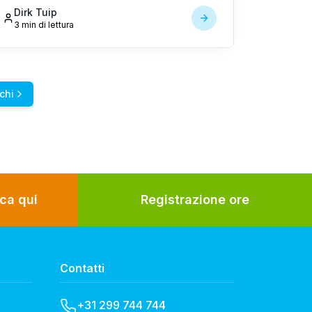
sviluppato soluzioni intelligenti e sostenibili
Dirk Tuip
utilizzando AI, IoT e robotica.
3 min di lettura
chi
ca qui
Registrazione ore
Contatti
+31 299 744 744