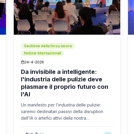
Gestione della forza lavoro
Notizie internazionali
24-4-2026
Da invisibile a intelligente:
l'industria delle pulizie deve
plasmare il proprio futuro con
l'AI
Un manifesto per l'industria delle pulizie:
saremo destinatari passivi della disruption
dell'IA o artefici attivi della nostra
trasformazione? Il CEO Dirk Tuip ha scritto un
manifesto per il prossimo decennio.