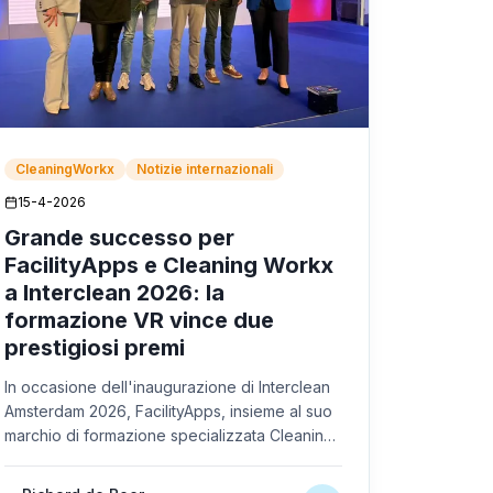
CleaningWorkx
Notizie internazionali
15-4-2026
Grande successo per
FacilityApps e Cleaning Workx
a Interclean 2026: la
formazione VR vince due
prestigiosi premi
In occasione dell'inaugurazione di Interclean
Amsterdam 2026, FacilityApps, insieme al suo
marchio di formazione specializzata Cleaning
Workx, si è aggiudicato il titolo di grande
vincitore. L'innovativa formazione VR per gli