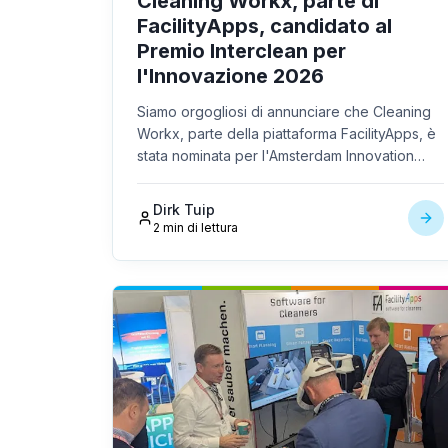
Cleaning Workx, parte di
FacilityApps, candidato al
Premio Interclean per
l'Innovazione 2026
Siamo orgogliosi di annunciare che Cleaning
Workx, parte della piattaforma FacilityApps, è
stata nominata per l'Amsterdam Innovation
Award 2026 durante Interclean Amsterdam, la
fiera leader mondiale per il settore delle
Dirk Tuip
pulizie e delle strutture.
2 min di lettura