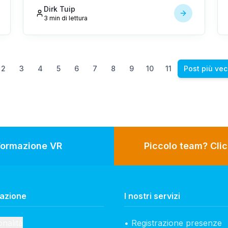
completamente integrata per l'intero settore
Dirk Tuip
della pulizia.
3 min di lettura
2
3
4
5
6
7
8
9
10
11
Post più vec
Formazione VR
Piccolo team? Clic
azione
I nostri servizi
nalità
• Registrazione presenze