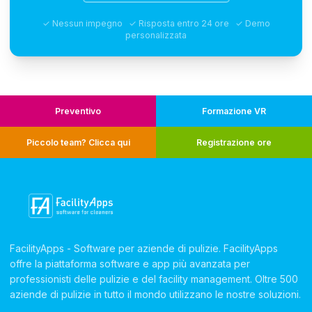
✓ Nessun impegno ✓ Risposta entro 24 ore ✓ Demo
personalizzata
Preventivo
Formazione VR
Piccolo team? Clicca qui
Registrazione ore
FacilityApps - Software per aziende di pulizie. FacilityApps
offre la piattaforma software e app più avanzata per
professionisti delle pulizie e del facility management. Oltre 500
aziende di pulizie in tutto il mondo utilizzano le nostre soluzioni.