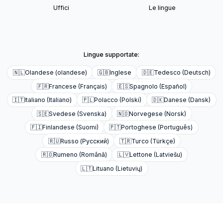
Uffici
Le lingue
Lingue supportate:
🇳🇱
Olandese (olandese)
🇬🇧
Inglese
🇩🇪
Tedesco (Deutsch)
🇫🇷
Francese (Français)
🇪🇸
Spagnolo (Español)
🇮🇹
Italiano (Italiano)
🇵🇱
Polacco (Polski)
🇩🇰
Danese (Dansk)
🇸🇪
Svedese (Svenska)
🇳🇴
Norvegese (Norsk)
🇫🇮
Finlandese (Suomi)
🇵🇹
Portoghese (Português)
🇷🇺
Russo (Русский)
🇹🇷
Turco (Türkçe)
🇷🇴
Rumeno (Română)
🇱🇻
Lettone (Latviešu)
🇱🇹
Lituano (Lietuvių)