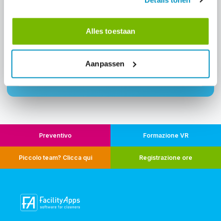
Intéressé par: "Cruscotti di BI"?
Demandez une démo et découvrez comment ce module
Alles toestaan
peut aider votre entreprise de nettoyage.
Demander une démo
Aanpassen
Nous contacter
Preventivo
Formazione VR
Piccolo team? Clicca qui
Registrazione ore