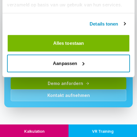
verzameld op basis van uw gebruik van hun services.
Details tonen
Interesse an: "Verwaltung von
Alles toestaan
Dokumenten"?
Fordern Sie eine Demo an und erfahren Sie, wie dieses
Aanpassen
Modul Ihrem Reinigungsunternehmen helfen kann.
Demo anfordern
Kontakt aufnehmen
Kalkulation
VR Training