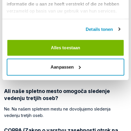
informatie die u aan ze heeft verstrekt of die ze hebben
- Na naši strani s politiko zasebnosti.
verzameld op basis van uw gebruik van hun services.
Uporabniki lahko spremenijo svoje osebne podatke:
Details tonen
- Tako, da nam pošljete e-pošto.
Kako naše spletno mesto ravna s signali Do Not
Alles toestaan
Track?
Spoštujemo jih in jim sledimo: ne nastavljamo piškotkov in ne
Aanpassen
uporabljamo oglaševanja, če je mehanizem brskalnika Do Not
Track (DNT) aktiven.
Ali naše spletno mesto omogoča sledenje
vedenju tretjih oseb?
Ne. Na našem spletnem mestu ne dovoljujemo sledenja
vedenju tretjih oseb.
COPPA (Zakon o varstvu zasebnosti otrok na