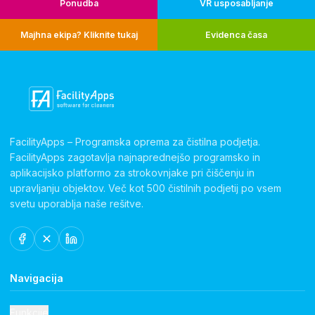
Ponudba
VR usposabljanje
Majhna ekipa? Kliknite tukaj
Evidenca časa
FacilityApps – Programska oprema za čistilna podjetja.
FacilityApps zagotavlja najnaprednejšo programsko in
aplikacijsko platformo za strokovnjake pri čiščenju in
upravljanju objektov. Več kot 500 čistilnih podjetij po vsem
svetu uporablja naše rešitve.
Navigacija
Funkcije