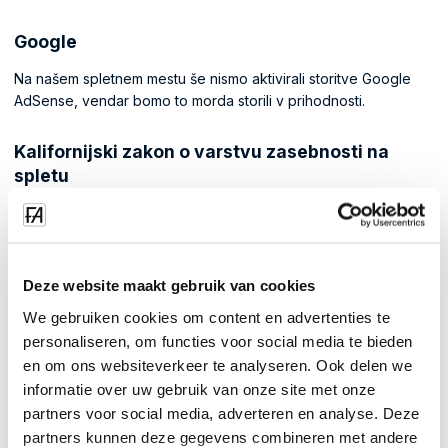
Google
Na našem spletnem mestu še nismo aktivirali storitve Google
AdSense, vendar bomo to morda storili v prihodnosti.
Kalifornijski zakon o varstvu zasebnosti na
spletu
V skladu s CalOPPA se strinjamo z naslednjim:
Uporabniki lahko naše spletno mesto obiščejo anonimno.
Ko bo ta pravilnik o zasebnosti vzpostavljen, bomo povezavo
Deze website maakt gebruik van cookies
nanj vključili na našo domačo stran ali vsaj na prvo pomembno
We gebruiken cookies om content en advertenties te
stran po vstopu na naše spletno mesto.
personaliseren, om functies voor social media te bieden
Naša povezava do pravilnika o zasebnosti vsebuje besedo
en om ons websiteverkeer te analyseren. Ook delen we
"Zasebnost" in jo zlahka najdete na zgoraj omenjeni strani.
informatie over uw gebruik van onze site met onze
partners voor social media, adverteren en analyse. Deze
Uporabniki bodo obveščeni o vseh spremembah pravilnika o
partners kunnen deze gegevens combineren met andere
zasebnosti: