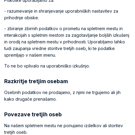
Piškotke uporabljamo za:
- razumevanje in shranjevanje uporabniških nastavitev za
prihodnje obiske.
- zbiranje zbirnih podatkov o prometu na spletnem mestu in
interakcijah s spletnim mestom za zagotavljanje boljših izkušenj
in orodij na spletnem mestu v prihodnosti. Uporabljamo lahko
tudi zaupanja vredne storitve tretjih oseb, ki te podatke
spremljajo v našem imenu.
To ne bo vplivalo na uporabniško izkušnjo.
Razkritje tretjim osebam
Osebnih podatkov ne prodajamo, z njimi ne trgujemo ali jih
kako drugače prenašamo.
Povezave tretjih oseb
Na našem spletnem mestu ne ponujamo izdelkov ali storitev
tretjih oseb.