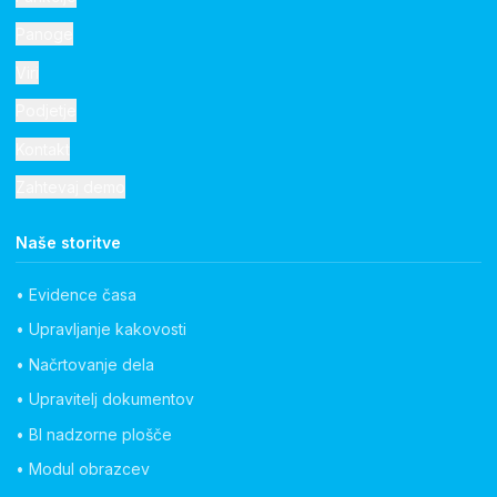
Panoge
Viri
Podjetje
Kontakt
Zahtevaj demo
Naše storitve
• Evidence časa
• Upravljanje kakovosti
• Načrtovanje dela
• Upravitelj dokumentov
• BI nadzorne plošče
• Modul obrazcev