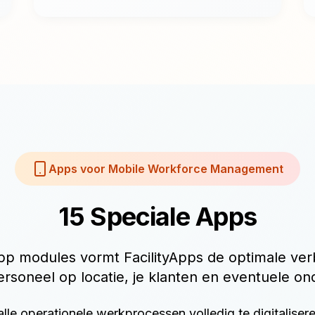
Apps voor Mobile Workforce Management
15 Speciale Apps
pp modules vormt FacilityApps de optimale ver
soneel op locatie, je klanten en eventuele o
lle operationele werkprocessen volledig te digitaliser