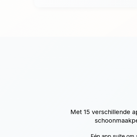
Met 15 verschillende a
schoonmaakper
Eén app suite om a