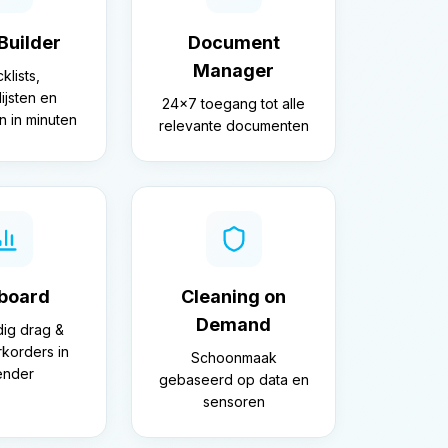
Builder
Document
Manager
klists,
ijsten en
24×7 toegang tot alle
n in minuten
relevante documenten
board
Cleaning on
Demand
ig drag &
korders in
Schoonmaak
ender
gebaseerd op data en
sensoren