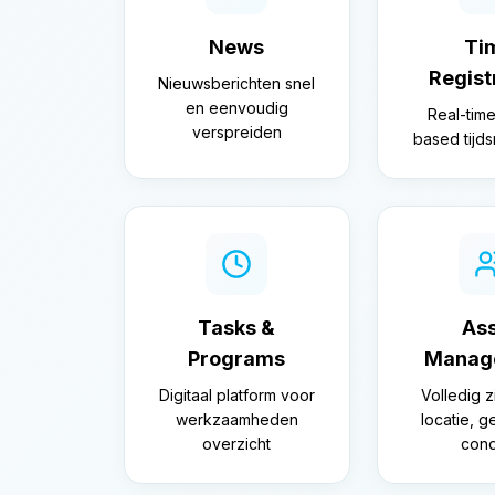
News
Ti
Regist
Nieuwsberichten snel
en eenvoudig
Real-time
verspreiden
based tijds
Tasks &
As
Programs
Manag
Digitaal platform voor
Volledig z
werkzaamheden
locatie, g
overzicht
cond