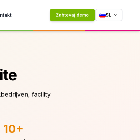
ntakt
Zahtevaj demo
SL
ite
drijven, facility
10+