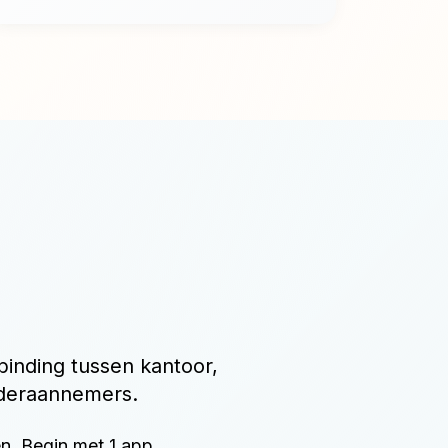
binding tussen kantoor,
nderaannemers.
en. Begin met 1 app