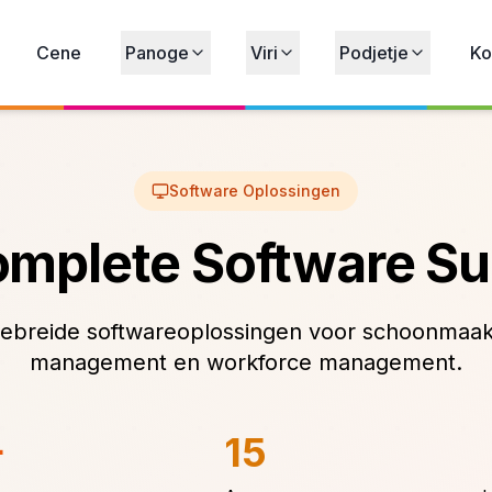
Cene
Panoge
Viri
Podjetje
Ko
Software Oplossingen
mplete Software Su
ebreide softwareoplossingen voor schoonmaakbe
management en workforce management.
+
15