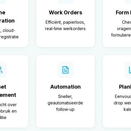
me
Work Orders
Form 
ration
Efficiënt, papierloos,
Chec
real-time werkorders
vragenl
, cloud-
formuliere
registratie
set
Automation
Plan
ement
Sneller,
Eenvoud
geautomatiseerde
drop wer
icht over
follow-up
kal
ebruik en
itie