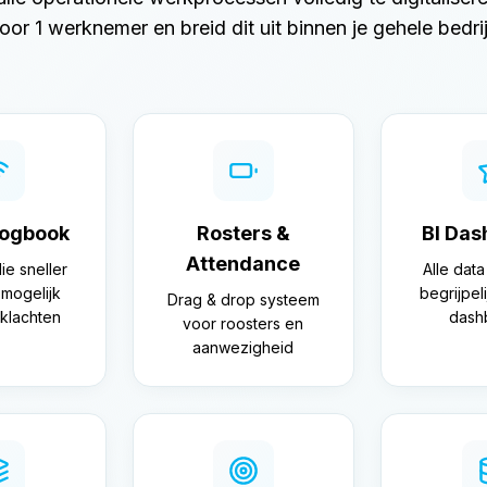
oor 1 werknemer en breid dit uit binnen je gehele bedrij
Logbook
Rosters &
BI Das
Attendance
ie sneller
Alle data
mogelijk
begrijpeli
Drag & drop systeem
klachten
dash
voor roosters en
aanwezigheid