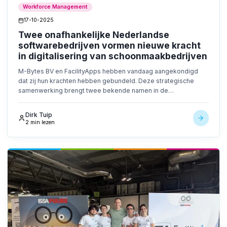
Workforce Management
17-10-2025
Twee onafhankelijke Nederlandse
softwarebedrijven vormen nieuwe kracht
in digitalisering van schoonmaakbedrijven
M-Bytes BV en FacilityApps hebben vandaag aangekondigd
dat zij hun krachten hebben gebundeld. Deze strategische
samenwerking brengt twee bekende namen in de
Nederlandse schoonmaaksoftware samen, waardoor een
organisatie ontstaat die een volledig geïntegreerde oplossing
Dirk Tuip
biedt voor de gehele schoonmaakbranche.
2 min lezen