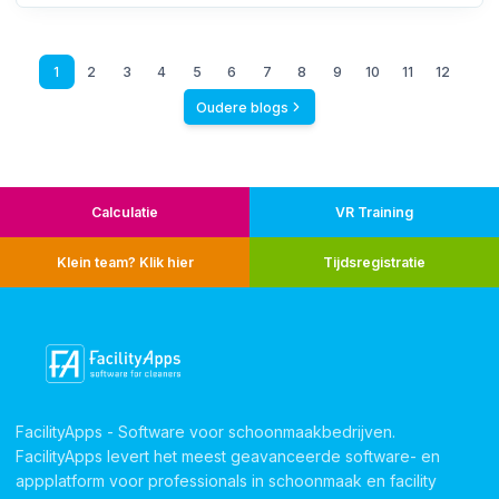
1
2
3
4
5
6
7
8
9
10
11
12
Oudere blogs
Calculatie
VR Training
Klein team? Klik hier
Tijdsregistratie
FacilityApps - Software voor schoonmaakbedrijven.
FacilityApps levert het meest geavanceerde software- en
appplatform voor professionals in schoonmaak en facility