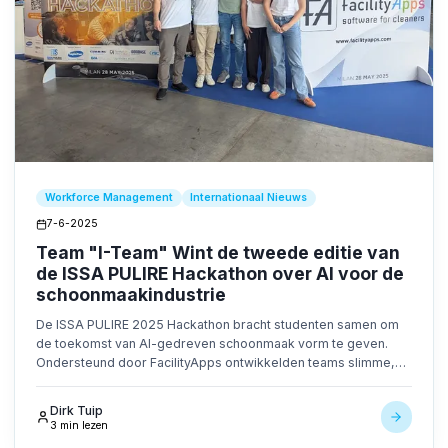
Workforce Management
Internationaal Nieuws
7-6-2025
Team "I-Team" Wint de tweede editie van
de ISSA PULIRE Hackathon over AI voor de
schoonmaakindustrie
De ISSA PULIRE 2025 Hackathon bracht studenten samen om
de toekomst van AI-gedreven schoonmaak vorm te geven.
Ondersteund door FacilityApps ontwikkelden teams slimme,
duurzame oplossingen met behulp van AI, IoT en robotica.
Dirk Tuip
3 min lezen