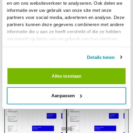
en om ons websiteverkeer te analyseren. Ook delen we
informatie over uw gebruik van onze site met onze
Workforce Management
partners voor social media, adverteren en analyse. Deze
9-2-2026
partners kunnen deze gegevens combineren met andere
Van gegevens naar beslissingen:
informatie die u aan ze heeft verstrekt of die ze hebben
FacilityApps BI-module nu beschikbaar
verzameld op basis van uw gebruik van hun services.
met AI-ondersteuning
Voor managers betekent dit niet meer eindeloos klikken of
gegevens interpreteren, maar direct inzicht en context. Ideaal
Details tonen
voor managementvergaderingen, klantgesprekken of interne
evaluaties.
Dirk Tuip
Alles toestaan
2 min lezen
Aanpassen