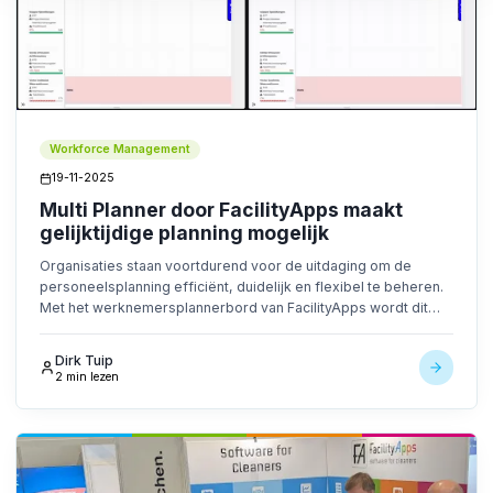
Workforce Management
19-11-2025
Multi Planner door FacilityApps maakt
gelijktijdige planning mogelijk
Organisaties staan voortdurend voor de uitdaging om de
personeelsplanning efficiënt, duidelijk en flexibel te beheren.
Met het werknemersplannerbord van FacilityApps wordt dit
eenvoudiger dan ooit. Deze oplossing biedt een duidelijk en
intuïtief overzicht van alle medewerkers en hun taken, zodat
Dirk Tuip
[...]
2 min lezen