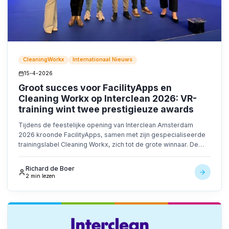
CleaningWorkx
Internationaal Nieuws
15-4-2026
Groot succes voor FacilityApps en
Cleaning Workx op Interclean 2026: VR-
training wint twee prestigieuze awards
Tijdens de feestelijke opening van Interclean Amsterdam
2026 kroonde FacilityApps, samen met zijn gespecialiseerde
trainingslabel Cleaning Workx, zich tot de grote winnaar. De
innovatieve VR Training voor Schoonmakers won zowel de
Amsterdam Innovation Award als de Cleaners Choice Award.
Richard de Boer
2 min lezen