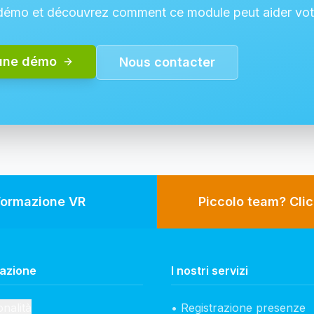
mo et découvrez comment ce module peut aider votre
une démo
Nous contacter
Formazione VR
Piccolo team? Clic
azione
I nostri servizi
nalità
• Registrazione presenze