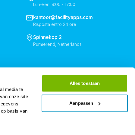
Lun-Ven: 9:00 - 17:00
kantoor@facilityapps.com
Risposta entro 24 ore
Spinnekop 2
Purmerend, Netherlands
Alles toestaan
al media te
van onze site
Aanpassen
 gegevens
 op basis van
Torna su