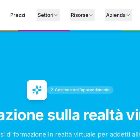
Prezzi
Settori
Risorse
Azienda
2. Gestione dell'apprendimento
zione sulla realtà vi
si di formazione in realtà virtuale per addetti all