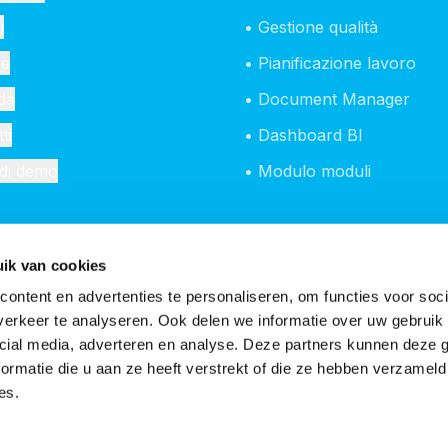
i
• Gestione qualità
se
• Pianificazione lavoro
da
• Document Manager
ti
• Dashboard BI
edi demo
• Modulo moduli
ik van cookies
ontent en advertenties te personaliseren, om functies voor soci
erkeer te analyseren. Ook delen we informatie over uw gebruik 
cial media, adverteren en analyse. Deze partners kunnen deze
ormatie die u aan ze heeft verstrekt of die ze hebben verzameld
es.
arazione sulla privacy
Termini e condizioni