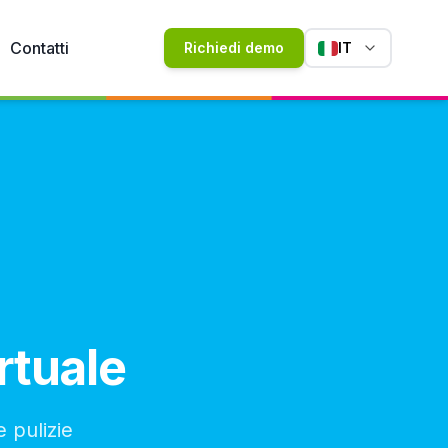
Contatti
Richiedi demo
IT
rtuale
e pulizie