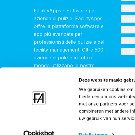
Settor
FacilityApps - Software per
aziende di pulizie. FacilityApps
Risor
offre la piattaforma software e
Azien
app più avanzata per
Contat
professionisti delle pulizie e del
facility management. Oltre 500
Richi
aziende di pulizie in tutto il
mondo utilizzano le nostre
soluzioni.
Deze website maakt gebru
We gebruiken cookies om c
bieden en om ons websitev
met onze partners voor so
combineren met andere inf
uw gebruik van hun servic
© 2026 FacilityApps. Tutti i diritti riservati.
Dichi
Dichiarazione sui cookie
Details tonen