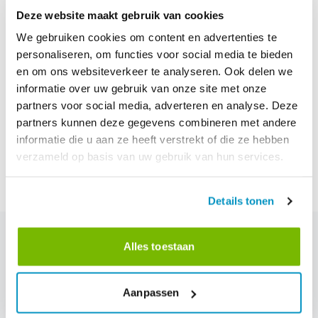
Deze website maakt gebruik van cookies
Costruire insieme
We gebruiken cookies om content en advertenties te
Se volete fare un brainstorming sull'IA nel settore delle pulizie
personaliseren, om functies voor social media te bieden
e su come può elevare il nostro settore, mi piacerebbe parlare
en om ons websiteverkeer te analyseren. Ook delen we
con voi. Contattatemi tramite il modulo di contatto FacilityApps,
informatie over uw gebruik van onze site met onze
collegatevi con me su LinkedIn o scrivetemi direttamente a
partners voor social media, adverteren en analyse. Deze
dirk@FacilityApps.com.
partners kunnen deze gegevens combineren met andere
La domanda non è cosa si dovrebbe fare. La domanda è: cosa
informatie die u aan ze heeft verstrekt of die ze hebben
farete oggi o questa settimana?
verzameld op basis van uw gebruik van hun services.
Details tonen
Alles toestaan
blog.related_blogs
Aanpassen