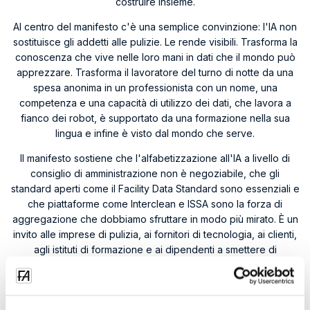
costruire insieme.
Al centro del manifesto c'è una semplice convinzione: l'IA non
sostituisce gli addetti alle pulizie. Le rende visibili. Trasforma la
conoscenza che vive nelle loro mani in dati che il mondo può
apprezzare. Trasforma il lavoratore del turno di notte da una
spesa anonima in un professionista con un nome, una
competenza e una capacità di utilizzo dei dati, che lavora a
fianco dei robot, è supportato da una formazione nella sua
lingua e infine è visto dal mondo che serve.
Il manifesto sostiene che l'alfabetizzazione all'IA a livello di
consiglio di amministrazione non è negoziabile, che gli
standard aperti come il Facility Data Standard sono essenziali e
che piattaforme come Interclean e ISSA sono la forza di
aggregazione che dobbiamo sfruttare in modo più mirato. È un
invito alle imprese di pulizia, ai fornitori di tecnologia, ai clienti,
agli istituti di formazione e ai dipendenti a smettere di
difendere il passato e a progettare insieme il futuro.
Per leggere il manifesto completo sull'intelligenza artificiale nel
settore delle pulizie: cleaningmanifestai.lovable.app