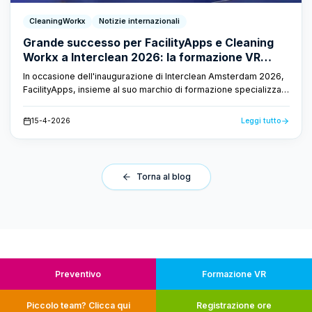
CleaningWorkx
Notizie internazionali
Grande successo per FacilityApps e Cleaning
Workx a Interclean 2026: la formazione VR
vince due prestigiosi premi
In occasione dell'inaugurazione di Interclean Amsterdam 2026,
FacilityApps, insieme al suo marchio di formazione specializzata
Cleaning Workx, si è aggiudicato il titolo di grande vincitore.
L'innovativa formazione VR per gli addetti alle pulizie ha vinto sia
15-4-2026
Leggi tutto
il premio Amsterdam Innovation Award che il Cleaners Choice
Award.
Torna al blog
Preventivo
Formazione VR
Piccolo team? Clicca qui
Registrazione ore