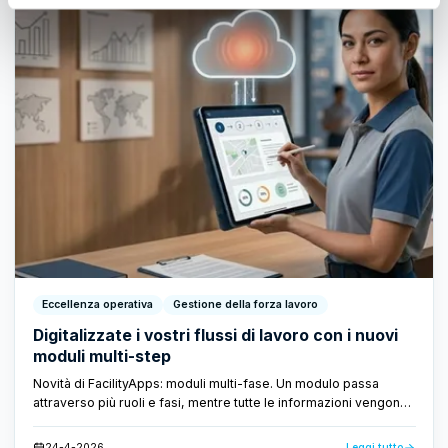
Eccellenza operativa
Gestione della forza lavoro
Digitalizzate i vostri flussi di lavoro con i nuovi
moduli multi-step
Novità di FacilityApps: moduli multi-fase. Un modulo passa
attraverso più ruoli e fasi, mentre tutte le informazioni vengono
archiviate a livello centrale. Niente carte sciolte, niente e-mail
perse: solo un flusso di lavoro veloce e trasparente.
24-4-2026
Leggi tutto