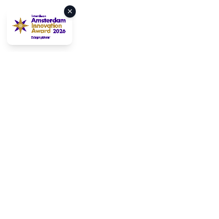
Preventivo
Formazione VR
Piccolo team? Clicca qui
Registrazione ore
FacilityApps - Software per aziende di pulizie. FacilityApps
offre la piattaforma software e app più avanzata per
professionisti delle pulizie e del facility management. Oltre 500
aziende di pulizie in tutto il mondo utilizzano le nostre soluzioni.