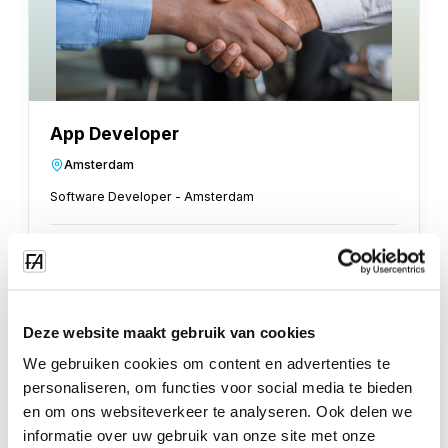
App Developer
Amsterdam
Software Developer - Amsterdam
job.more_info
Deze website maakt gebruik van cookies
Se non trovi una posizione adatta a te ma sai di poter
contribuire al nostro successo, non esitare a inviare una
We gebruiken cookies om content en advertenties te
candidatura spontanea a office@facilityapps.com includendo
personaliseren, om functies voor social media te bieden
un CV. Ogni candidatura sarà conservata ed esaminata per
en om ons websiteverkeer te analyseren. Ook delen we
future opportunità.
informatie over uw gebruik van onze site met onze