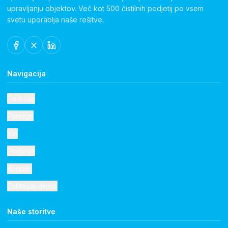
upravljanju objektov. Več kot 500 čistilnih podjetij po vsem
svetu uporablja naše rešitve.
Navigacija
Funkcije
Panoge
Viri
Podjetje
Kontakt
Zahtevaj demo
Naše storitve