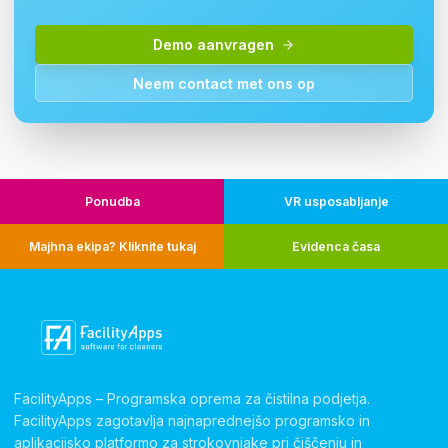
Demo aanvragen
Neem contact met ons op
Ponudba
VR usposabljanje
Majhna ekipa? Kliknite tukaj
Evidenca časa
FacilityApps – Programska oprema za čistilna podjetja.
FacilityApps zagotavlja najnaprednejšo programsko in
aplikacijsko platformo za strokovnjake pri čiščenju in