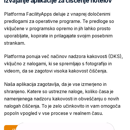
Izvajanje aplikacije za čiščenje hotelov
Platforma FacilityApps deluje z vnaprej določenimi
predlogami za operativne programe. Te predloge so
vključene v programsko opremo in jih lahko prosto
uporabljate, kopirate in prilagajate svojim posebnim
strankam.
Platforma ponuja več načinov nadzora kakovosti (DKS),
vključno z nalogami, ki se spremljajo s fotografijo in
videom, da se zagotovi visoka kakovost čiščenja.
Naša aplikacija zagotavlja, da je vse izmerjeno in
shranjeno. Katere so ustrezne naloge, koliko časa je
namenjenega nadzoru kakovosti in obveščanju o novih
nalogah čiščenja. To je zelo učinkovito in vam omogoča
popoln vpogled v vse procese v realnem času.