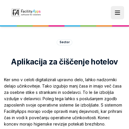
Skip to main content
Sector
Aplikacija za čiščenje hotelov
Ker smo v celoti digitalizirali upravno delo, lahko nadzorniki
delajo učinkoviteje. Tako izgubijo manj časa in imajo več časa
za osebne stike s strankami in sodelavci. To le še izboljša
vzdušje v delavnici. Poleg tega lahko s poslušanjem zgodb
zaposlenih svoje operativne sisteme še izboljšate. S sistemom
FacilityApps morajo vodje opraviti manj dejavnosti, kar prihrani
čas in vodi k povečanju operativne učinkovitosti. Konec
koncev morajo higienske revizije potekati brezhibno.