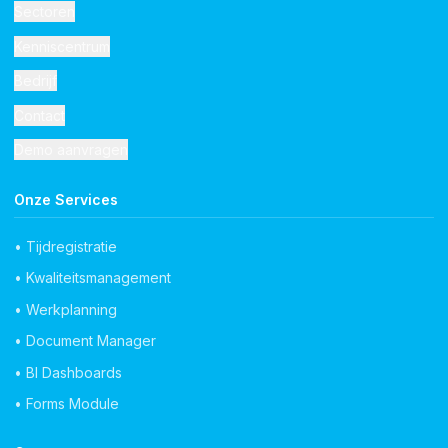
Sectoren
Kenniscentrum
Bedrijf
Contact
Demo aanvragen
Onze Services
• Tijdregistratie
• Kwaliteitsmanagement
• Werkplanning
• Document Manager
• BI Dashboards
• Forms Module