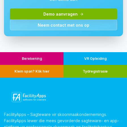
Demo aanvragen
Neem contact met ons op
Berekening
VR Opleiding
Klein span? Klik hier
Tydregistrasie
FacilityApps – Sagteware vir skoonmaakondernemings.
FacilityApps lewer die mees gevorderde sagteware- en app-
platform vir professionele skoonmaak en fasiliteitsbestuur.