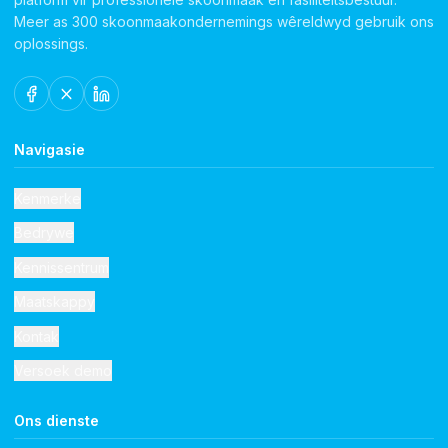
Meer as 300 skoonmaakondernemings wêreldwyd gebruik ons
oplossings.
Navigasie
Kenmerke
Bedrywe
Kennissentrum
Maatskappy
Kontak
Versoek demo
Ons dienste