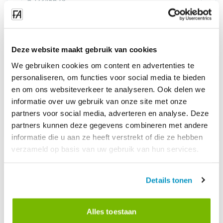
Ek aanvaar die
privaatheidsbeleid
*
Deze website maakt gebruik van cookies
We gebruiken cookies om content en advertenties te
personaliseren, om functies voor social media te bieden
Stuur
en om ons websiteverkeer te analyseren. Ook delen we
informatie over uw gebruik van onze site met onze
partners voor social media, adverteren en analyse. Deze
Vinnige antwoord gewaarborg
partners kunnen deze gegevens combineren met andere
Ons poog om binne 24 uur te reageer
informatie die u aan ze heeft verstrekt of die ze hebben
verzameld op basis van uw gebruik van hun services.
Besoek ons in Purmerend
Details tonen
Vir 'n persoonlike demo, besoek ons kantoor.
Alles toestaan
Sien die sagteware in aksie en stel jou vrae.