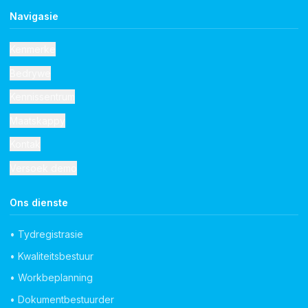
Navigasie
Kenmerke
Bedrywe
Kennissentrum
Maatskappy
Kontak
Versoek demo
Ons dienste
• Tydregistrasie
• Kwaliteitsbestuur
• Workbeplanning
• Dokumentbestuurder