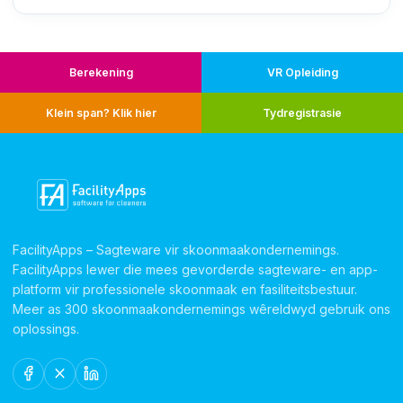
Berekening
VR Opleiding
Klein span? Klik hier
Tydregistrasie
FacilityApps – Sagteware vir skoonmaakondernemings.
FacilityApps lewer die mees gevorderde sagteware- en app-
platform vir professionele skoonmaak en fasiliteitsbestuur.
Meer as 300 skoonmaakondernemings wêreldwyd gebruik ons
oplossings.