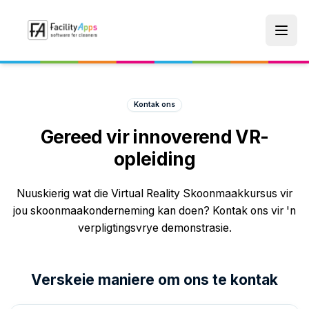
Skip to main content
Kontak ons
Gereed vir innoverend VR-
opleiding
Nuuskierig wat die Virtual Reality Skoonmaakkursus vir
jou skoonmaakonderneming kan doen? Kontak ons vir 'n
verpligtingsvrye demonstrasie.
Kontak FacilityApps vir vrae of 'n demo oor skoonmaakp
Verskeie maniere om ons te kontak