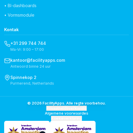
• BI-dashboards
• Vormsmodule
Kontak
+31 299 744 744
Ma-Vr: 9:00 – 17:00
kantoor@facilityapps.com
Antwoord binne 24 uur
Spinnekop 2
Purmerend, Netherlands
© 2026 FacilityApps. Alle regte voorbehou.
Privaatheidsverklaring
Algemene voorwaardes
Koekieverklaring