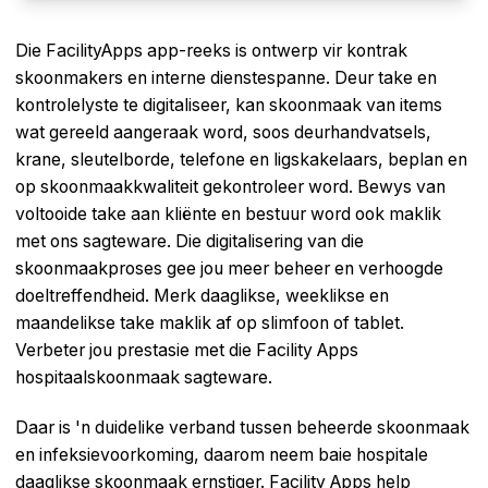
Die FacilityApps app-reeks is ontwerp vir kontrak
skoonmakers en interne dienstespanne. Deur take en
kontrolelyste te digitaliseer, kan skoonmaak van items
wat gereeld aangeraak word, soos deurhandvatsels,
krane, sleutelborde, telefone en ligskakelaars, beplan en
op skoonmaakkwaliteit gekontroleer word. Bewys van
voltooide take aan kliënte en bestuur word ook maklik
met ons sagteware. Die digitalisering van die
skoonmaakproses gee jou meer beheer en verhoogde
doeltreffendheid. Merk daaglikse, weeklikse en
maandelikse take maklik af op slimfoon of tablet.
Verbeter jou prestasie met die Facility Apps
hospitaalskoonmaak sagteware.
Daar is 'n duidelike verband tussen beheerde skoonmaak
en infeksievoorkoming, daarom neem baie hospitale
daaglikse skoonmaak ernstiger. Facility Apps help