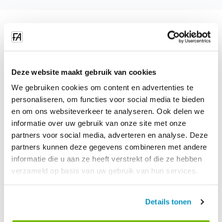
Implementering van jou
hospitaalskoonmaak sagteware
Deze website maakt gebruik van cookies
Eerstens werk jou hospitaal-app met sjablone vir
We gebruiken cookies om content en advertenties te
skoonmaaktake. Hierdie sjablone is gratis om te gebruik,
personaliseren, om functies voor social media te bieden
te kopieer en aan te pas vir jou persoonlike behoeftes.
en om ons websiteverkeer te analyseren. Ook delen we
informatie over uw gebruik van onze site met onze
Die platform gee jou die opsie om foto- en videobewys in
partners voor social media, adverteren en analyse. Deze
take in te sluit. Skoonmaakkwaliteit word dus aan jou
partners kunnen deze gegevens combineren met andere
kliënte gewaarborg.
informatie die u aan ze heeft verstrekt of die ze hebben
verzameld op basis van uw gebruik van hun services.
Verder kan jy ons monsternemingsinstrument gebruik om
kwaliteitsbeheer te verbeter. Dit gee jou 'n oorsig van
take wat ons aanbeveel om te toets.
Details tonen