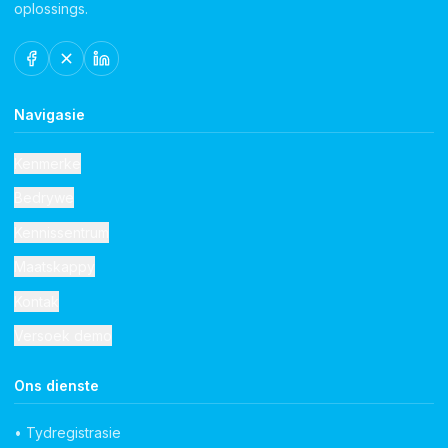
oplossings.
Navigasie
Kenmerke
Bedrywe
Kennissentrum
Maatskappy
Kontak
Versoek demo
Ons dienste
• Tydregistrasie