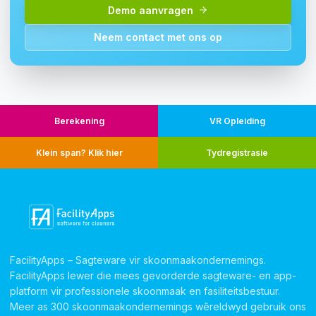
Demo aanvragen
Neem contact met ons op
Berekening
VR Opleiding
Klein span? Klik hier
Tydregistrasie
FacilityApps – Sagteware vir skoonmaakondernemings.
FacilityApps lewer die mees gevorderde sagteware- en app-
platform vir professionele skoonmaak en fasiliteitsbestuur.
Meer as 300 skoonmaakondernemings wêreldwyd gebruik ons