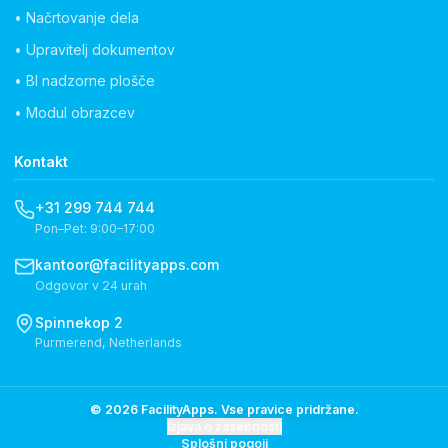
• Načrtovanje dela
• Upravitelj dokumentov
• BI nadzorne plošče
• Modul obrazcev
Kontakt
+31 299 744 744
Pon–Pet: 9:00–17:00
kantoor@facilityapps.com
Odgovor v 24 urah
Spinnekop 2
Purmerend, Netherlands
© 2026 FacilityApps. Vse pravice pridržane.
Izjava o zasebnosti
Splošni pogoji