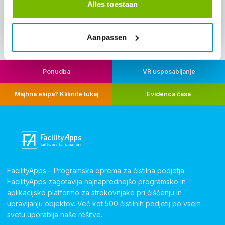
Alles toestaan
Contact us
Aanpassen
Ponudba
VR usposabljanje
Majhna ekipa? Kliknite tukaj
Evidenca časa
FacilityApps – Programska oprema za čistilna podjetja.
FacilityApps zagotavlja najnaprednejšo programsko in
aplikacijsko platformo za strokovnjake pri čiščenju in
upravljanju objektov. Več kot 500 čistilnih podjetij po vsem
svetu uporablja naše rešitve.