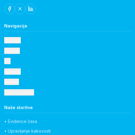
Navigacija
Funkcije
Panoge
Viri
Podjetje
Kontakt
Zahtevaj demo
Naše storitve
• Evidence časa
• Upravljanje kakovosti