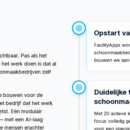
Opstart va
FacilityApps wor
schoonmaakbedri
chtbaar. Pas als het
bouwen we aan s
 het werk doen is dat al
oonmaakbedrijven zelf
Duidelijke
 We bouwen voor de
schoonmaa
t bedrijf dat het werk
oetst. Eén modulair
Met 20 actieve 
 — met een AI-laag
focus volledig 
de mensen erachter
voor een special