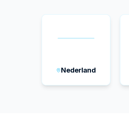
🇳🇱
Nederland