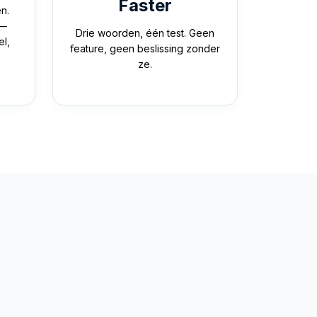
Faster
n.
 —
Drie woorden, één test. Geen
l,
feature, geen beslissing zonder
ze.