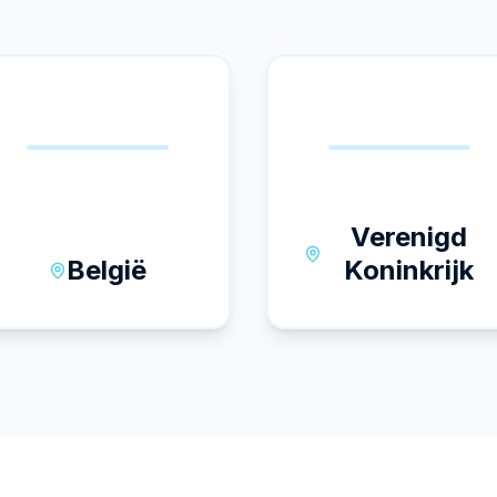
🇧🇪
🇬🇧
Verenigd
België
Koninkrijk