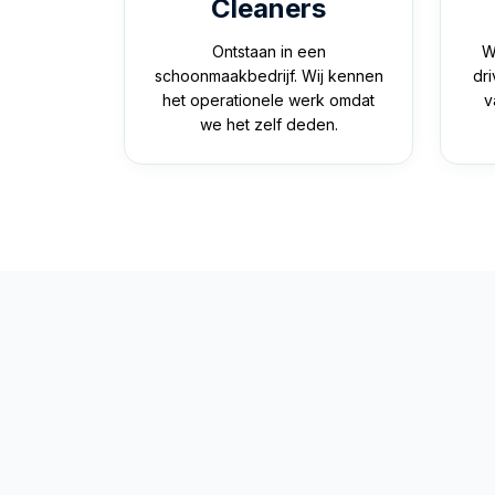
Cleaners
Ontstaan in een
W
schoonmaakbedrijf. Wij kennen
dr
het operationele werk omdat
v
we het zelf deden.