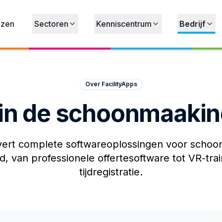
jzen
Sectoren
Kenniscentrum
Bedrijf
Over FacilityApps
 in de schoonmaakin
evert complete softwareoplossingen voor scho
d, van professionele offertesoftware tot VR-tra
tijdregistratie.