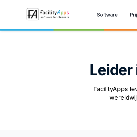
Skip to main content
Software
Pri
Leider
FacilityApps l
wereldwij