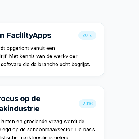
n FacilityApps
2014
dt opgericht vanuit een
jf. Met kennis van de werkvloer
oftware die de branche echt begrijpt.
 focus op de
2016
kindustrie
klanten en groeiende vraag wordt de
gelegd op de schoonmaaksector. De basis
istische marktpositie is gelegd.