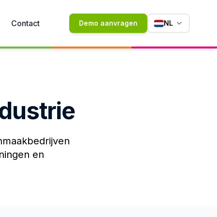
Contact
Demo aanvragen
NL
dustrie
onmaakbedrijven
iningen en