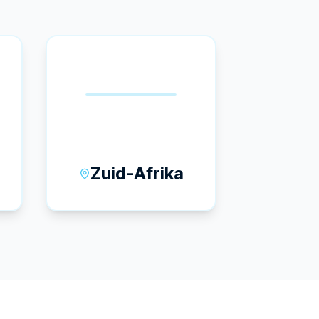
🇿🇦
Zuid-Afrika