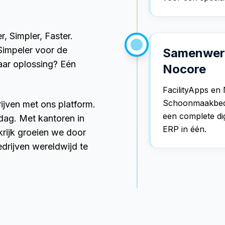
, Simpler, Faster.
Simpeler voor de
Samenwerk
aar oplossing? Eén
Nocore
FacilityApps en
Schoonmaakbedri
ven met ons platform.
een complete dig
ag. Met kantoren in
ERP in één.
krijk groeien we door
rijven wereldwijd te