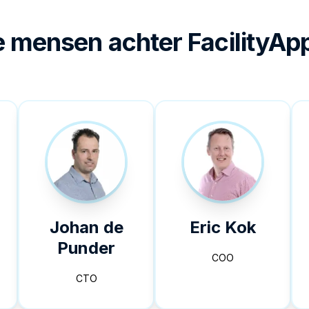
 mensen achter FacilityAp
Johan de
Eric Kok
Punder
COO
CTO