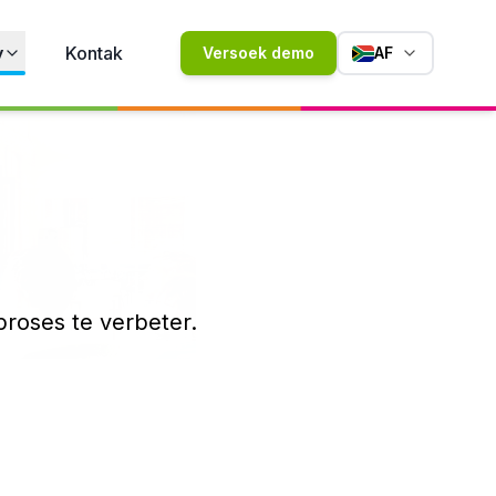
y
Kontak
Versoek demo
AF
roses te verbeter.