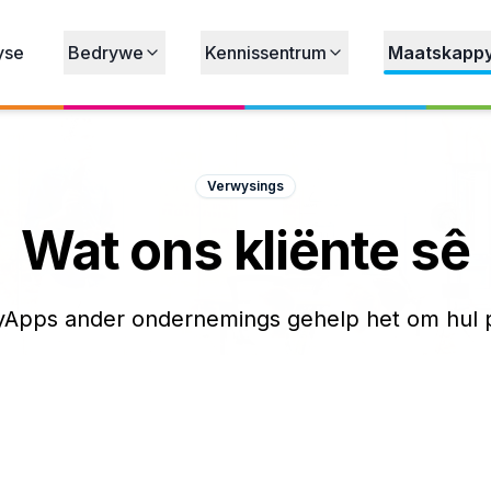
yse
Bedrywe
Kennissentrum
Maatskapp
Verwysings
Wat ons kliënte sê
tyApps ander ondernemings gehelp het om hul p