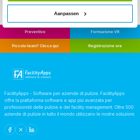
Aanpassen
Preventivo
Formazione VR
Piccolo team? Clicca qui
Registrazione ore
FacilityApps - Software per aziende di pulizie. FacilityApps
offre la piattaforma software e app più avanzata per
professionisti delle pulizie e del facility management. Oltre 500
aziende di pulizie in tutto il mondo utilizzano le nostre soluzioni.