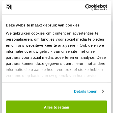
Deze website maakt gebruik van cookies
We gebruiken cookies om content en advertenties te
personaliseren, om functies voor social media te bieden
en om ons websiteverkeer te analyseren. Ook delen we
informatie over uw gebruik van onze site met onze
partners voor social media, adverteren en analyse. Deze
partners kunnen deze gegevens combineren met andere
Interested in: "Gestione della flotta di
informatie die u aan ze heeft verstrekt of die ze hebben
carrelli"?
verzameld op basis van uw gebruik van hun services.
Request a demo and discover how this module can help
your cleaning company.
Details tonen
Request demo
Alles toestaan
Contact us