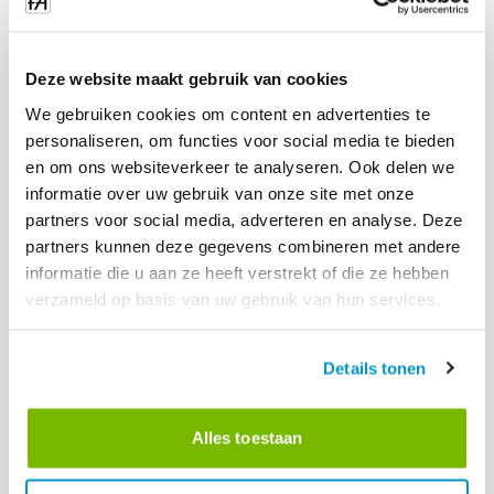
moduli multi-step
Novità di FacilityApps: moduli multi-fase. Un modulo passa
attraverso più ruoli e fasi, mentre tutte le informazioni vengono
Deze website maakt gebruik van cookies
archiviate a livello centrale. Niente carte sciolte, niente e-mail
perse: solo un flusso di lavoro veloce e trasparente.
24-4-2026
Leggi tutto
We gebruiken cookies om content en advertenties te
personaliseren, om functies voor social media te bieden
en om ons websiteverkeer te analyseren. Ook delen we
informatie over uw gebruik van onze site met onze
partners voor social media, adverteren en analyse. Deze
partners kunnen deze gegevens combineren met andere
informatie die u aan ze heeft verstrekt of die ze hebben
verzameld op basis van uw gebruik van hun services.
Details tonen
Alles toestaan