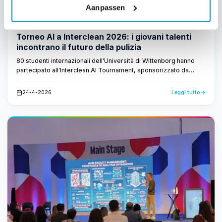
Aanpassen
Gestione della forza lavoro
Notizie internazionali
Torneo AI a Interclean 2026: i giovani talenti
incontrano il futuro della pulizia
80 studenti internazionali dell'Università di Wittenborg hanno
partecipato all'Interclean AI Tournament, sponsorizzato da
FacilityApps. Hanno sviluppato concetti basati sull'intelligenza
artificiale per l'industria delle pulizie, dimostrando che il futuro
24-4-2026
Leggi tutto
delle pulizie è intelligente e basato sui dati.