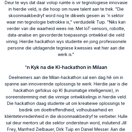
Deur te wys dat daar volop ruimte is vir tegnologiese innovasie
in hierdie veld, is die hoop om nuwe talent aan te trek. "Die
skoonmaakbedryf word nog te dikwels gesien as 'n sektor
waar min tegnologie betrokke is," verduidelik Tuip. "Niks kan
verder van die waarheid wees nie. Met IoT-sensors, robotte,
data-analise en gevorderde toepassings ontwikkel die veld
vinnig. Hierdie hackathon wys studente en jong professionele
persone die uitdagende tegniese kwessies wat hier aan die
werk is."
'n Kyk na die KI-hackathon in Milaan
Deelnemers aan die Milan-hackathon sal een dag hê om in
spanne aan innoverende oplossings te werk. Hierdie jaar is die
hackathon gefokus op KI (kunsmatige intelligensie), in
ooreenstemming met die vinnige ontwikkelings in hierdie veld.
Die hackathon daag studente uit om kreatiewe oplossings te
bedink om doeltreffendheid, volhoubaarheid en
kliëntetevredenheid in die skoonmaakbedryf te verbeter. Hulle
sal deur mentors uit die sektor ondersteun word, insluitend Jill
Frey, Manfred Zielbauer, Dirk Tuip en Daniel Messer. Aan die