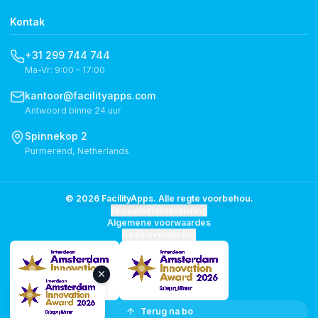
Kontak
+31 299 744 744
Ma-Vr: 9:00 – 17:00
kantoor@facilityapps.com
Antwoord binne 24 uur
Spinnekop 2
Purmerend, Netherlands
© 2026 FacilityApps. Alle regte voorbehou.
Privaatheidsverklaring
Algemene voorwaardes
Koekieverklaring
Terug na bo