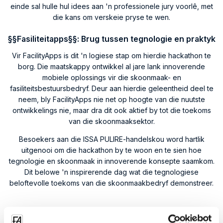
einde sal hulle hul idees aan 'n professionele jury voorlê, met
die kans om verskeie pryse te wen.
§§Fasiliteitapps§§: Brug tussen tegnologie en praktyk
Vir FacilityApps is dit 'n logiese stap om hierdie hackathon te
borg. Die maatskappy ontwikkel al jare lank innoverende
mobiele oplossings vir die skoonmaak- en
fasiliteitsbestuursbedryf. Deur aan hierdie geleentheid deel te
neem, bly FacilityApps nie net op hoogte van die nuutste
ontwikkelings nie, maar dra dit ook aktief by tot die toekoms
van die skoonmaaksektor.
Besoekers aan die ISSA PULIRE-handelskou word hartlik
uitgenooi om die hackathon by te woon en te sien hoe
tegnologie en skoonmaak in innoverende konsepte saamkom.
Dit belowe 'n inspirerende dag wat die tegnologiese
beloftevolle toekoms van die skoonmaakbedryf demonstreer.