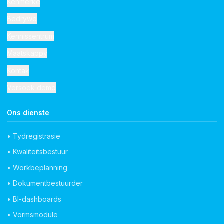
Kenmerke
Bedrywe
Kennissentrum
Maatskappy
Kontak
Versoek demo
Ons dienste
• Tydregistrasie
• Kwaliteitsbestuur
• Workbeplanning
• Dokumentbestuurder
• BI-dashboards
• Vormsmodule