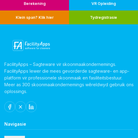
Berekening
VR Opleiding
Klein span? Klik hier
Tydregistrasie
FacilityApps – Sagteware vir skoonmaakondernemings.
FacilityApps lewer die mees gevorderde sagteware- en app-
platform vir professionele skoonmaak en fasiliteitsbestuur.
Meer as 300 skoonmaakondernemings wêreldwyd gebruik ons
oplossings.
Navigasie