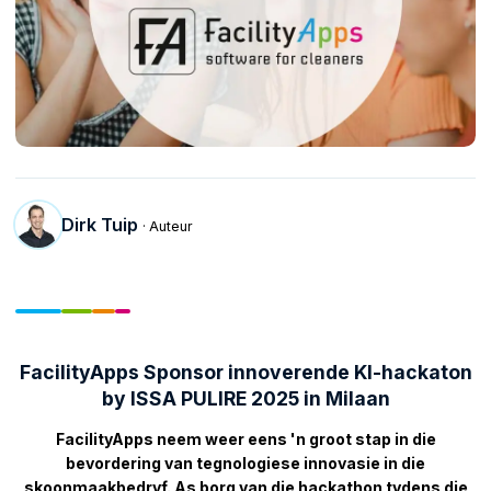
Dirk Tuip
· Auteur
FacilityApps Sponsor innoverende KI-hackaton
by ISSA PULIRE 2025 in Milaan
FacilityApps neem weer eens 'n groot stap in die
bevordering van tegnologiese innovasie in die
skoonmaakbedryf. As borg van die hackathon tydens die