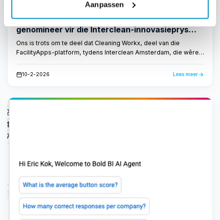
Aanpassen
Werksmagbestuur
Cleaning Workx, deel van FacilityApps,
genomineer vir die Interclean-innovasieprys
2026
Ons is trots om te deel dat Cleaning Workx, deel van die
FacilityApps-platform, tydens Interclean Amsterdam, die wêreld
se voorste handelskou vir die skoonmaak- en fasiliteitsbedryf,
genomineer is vir die Amsterdam Innovation Award 2026.
10-2-2026
Lees meer