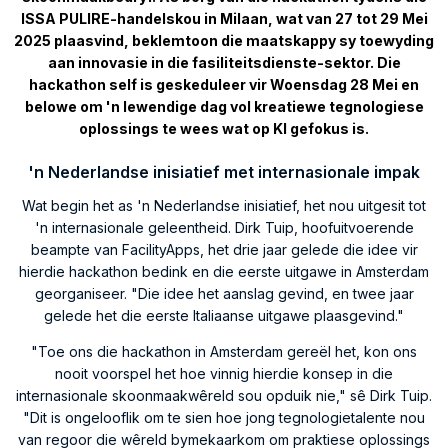
ISSA PULIRE-handelskou in Milaan, wat van 27 tot 29 Mei
2025 plaasvind, beklemtoon die maatskappy sy toewyding
aan innovasie in die fasiliteitsdienste-sektor. Die
hackathon self is geskeduleer vir Woensdag 28 Mei en
belowe om 'n lewendige dag vol kreatiewe tegnologiese
oplossings te wees wat op KI gefokus is.
'n Nederlandse inisiatief met internasionale impak
Wat begin het as 'n Nederlandse inisiatief, het nou uitgesit tot
'n internasionale geleentheid. Dirk Tuip, hoofuitvoerende
beampte van FacilityApps, het drie jaar gelede die idee vir
hierdie hackathon bedink en die eerste uitgawe in Amsterdam
georganiseer. "Die idee het aanslag gevind, en twee jaar
gelede het die eerste Italiaanse uitgawe plaasgevind."
"Toe ons die hackathon in Amsterdam gereël het, kon ons
nooit voorspel het hoe vinnig hierdie konsep in die
internasionale skoonmaakwêreld sou opduik nie," sê Dirk Tuip.
"Dit is ongelooflik om te sien hoe jong tegnologietalente nou
van regoor die wêreld bymekaarkom om praktiese oplossings