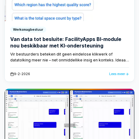
Werksmagbestuur
Van data tot besluite: FacilityApps BI-module
nou beskikbaar met KI-ondersteuning
Vir bestuurders beteken dit geen eindelose klikwerk of
datatolking meer nie – net onmiddellike insig en konteks. Ideaal
vir bestuursvergaderings, kliëntbesprekings of interne
evaluerings.
9-2-2026
Lees meer