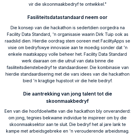
vir die skoonmaakbedryf te ontwikkel."
Fasiliteitsdatastandaard neem oor
Die konsep van die hackathon is sedertdien oorgedra na
Facility Data Standard, 'n organisasie waarin Dirk Tuip ook as
raadslid dien. Hierdie oordrag stem ooreen met FacilityApps se
visie om bedryfswye innovasie aan te moedig sonder dat 'n
enkele maatskappy volle beheer het. Facility Data Standard
werk daaraan om die uitruil van data binne die
fasiliteitsdienstebedryf te standaardiseer. Die kombinasie van
hierdie standaardisering met die vars idees van die hackathon
bied 'n kragtige hupstoot vir die hele bedryf.
Die aantrekking van jong talent tot die
skoonmaakbedryf
Een van die hoofdoelwitte van die hackathon bly onveranderd:
om jong, tegnies bekwame individue te inspireer om by die
skoonmaaksektor aan te sluit. Die bedryf het al jare lank te
kampe met arbeidsgebreke en 'n verouderende arbeidsmag.