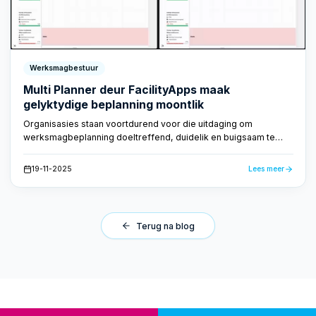
Werksmagbestuur
Multi Planner deur FacilityApps maak
gelyktydige beplanning moontlik
Organisasies staan voortdurend voor die uitdaging om
werksmagbeplanning doeltreffend, duidelik en buigsaam te
bestuur. Met die werknemerbeplanningsbord van FacilityApps
word dit makliker as ooit tevore. Hierdie oplossing bied 'n
19-11-2025
Lees meer
duidelike en intuïtiewe oorsig van alle werknemers en hul take,
wat beplanners in staat stel om vinnig en doeltreffend op te
tree, selfs in komplekse beplanningsituasies.
Terug na blog