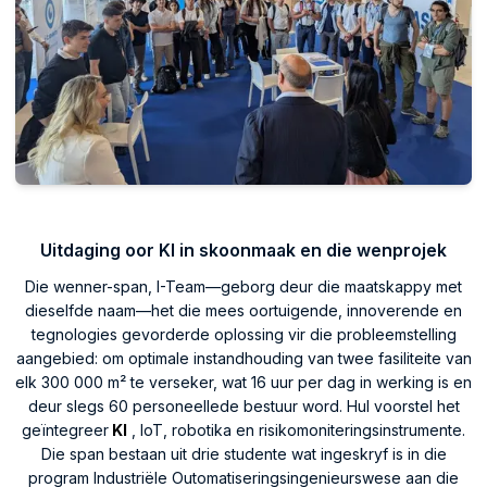
Uitdaging oor KI in skoonmaak en die wenprojek
Die wenner-span, I-Team—geborg deur die maatskappy met
dieselfde naam—het die mees oortuigende, innoverende en
tegnologies gevorderde oplossing vir die probleemstelling
aangebied: om optimale instandhouding van twee fasiliteite van
elk 300 000 m² te verseker, wat 16 uur per dag in werking is en
deur slegs 60 personeellede bestuur word. Hul voorstel het
geïntegreer
KI
, IoT, robotika en risikomoniteringsinstrumente.
Die span bestaan uit drie studente wat ingeskryf is in die
program Industriële Outomatiseringsingenieurswese aan die