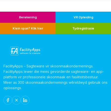
Berekening
VR Opleiding
Klein span? Klik hier
Tydregistrasie
FacilityApps – Sagteware vir skoonmaakondernemings.
FacilityApps lewer die mees gevorderde sagteware- en app-
platform vir professionele skoonmaak en fasiliteitsbestuur.
Meer as 300 skoonmaakondernemings wêreldwyd gebruik ons
oplossings.