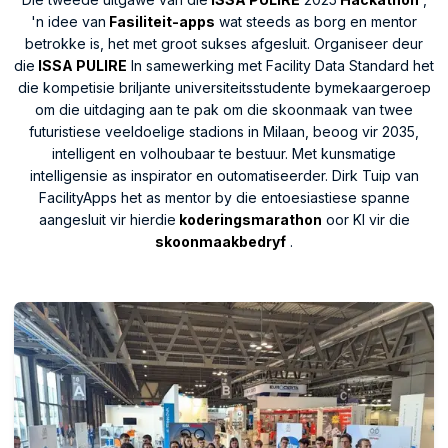
'n idee van
Fasiliteit-apps
wat steeds as borg en mentor
betrokke is, het met groot sukses afgesluit. Organiseer deur
die
ISSA PULIRE
In samewerking met Facility Data Standard het
die kompetisie briljante universiteitsstudente bymekaargeroep
om die uitdaging aan te pak om die skoonmaak van twee
futuristiese veeldoelige stadions in Milaan, beoog vir 2035,
intelligent en volhoubaar te bestuur. Met kunsmatige
intelligensie as inspirator en outomatiseerder. Dirk Tuip van
FacilityApps het as mentor by die entoesiastiese spanne
aangesluit vir hierdie
koderingsmarathon
oor KI vir die
skoonmaakbedryf
.