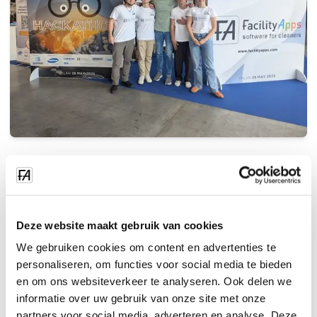
'n Totaal van 8 spanne het deelgeneem, met studente wat
afkomstig is van die volgende universiteite en onderskeie
fakulteite:
Deze website maakt gebruik van cookies
Politecnico di Milano: Outomatisering- en
We gebruiken cookies om content en advertenties te
beheeringenieurswese; Rekenaarwetenskap en
personaliseren, om functies voor social media te bieden
ingenieurswese; Kommunikasieontwerp;
en om ons websiteverkeer te analyseren. Ook delen we
Bestuursingenieurswese
informatie over uw gebruik van onze site met onze
Università Cattolica del Sacro Cuore: Ekonomie en
partners voor social media, adverteren en analyse. Deze