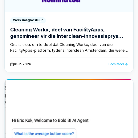
Werksmagbestuur
Cleaning Workx, deel van FacilityApps,
genomineer vir die Interclean-innovasieprys
2026
Ons is trots om te deel dat Cleaning Workx, deel van die
FacilityApps-platform, tydens Interclean Amsterdam, die wêreld
se voorste handelskou vir die skoonmaak- en fasiliteitsbedryf,
genomineer is vir die Amsterdam Innovation Award 2026.
10-2-2026
Lees meer