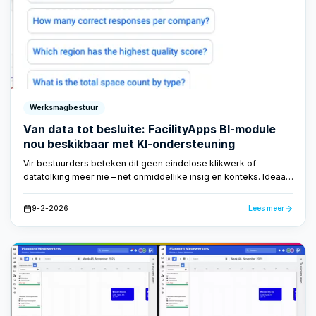
Werksmagbestuur
Van data tot besluite: FacilityApps BI-module
nou beskikbaar met KI-ondersteuning
Vir bestuurders beteken dit geen eindelose klikwerk of
datatolking meer nie – net onmiddellike insig en konteks. Ideaal
vir bestuursvergaderings, kliëntbesprekings of interne
evaluerings.
9-2-2026
Lees meer