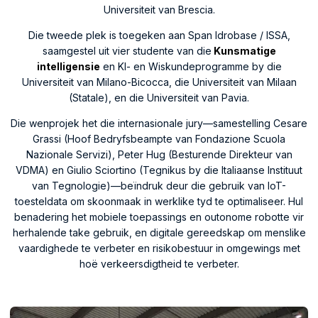
Universiteit van Brescia.
Die tweede plek is toegeken aan Span Idrobase / ISSA,
saamgestel uit vier studente van die
Kunsmatige
intelligensie
en KI- en Wiskundeprogramme by die
Universiteit van Milano-Bicocca, die Universiteit van Milaan
(Statale), en die Universiteit van Pavia.
Die wenprojek het die internasionale jury—samestelling Cesare
Grassi (Hoof Bedryfsbeampte van Fondazione Scuola
Nazionale Servizi), Peter Hug (Besturende Direkteur van
VDMA) en Giulio Sciortino (Tegnikus by die Italiaanse Instituut
van Tegnologie)—beïndruk deur die gebruik van IoT-
toesteldata om skoonmaak in werklike tyd te optimaliseer. Hul
benadering het mobiele toepassings en outonome robotte vir
herhalende take gebruik, en digitale gereedskap om menslike
vaardighede te verbeter en risikobestuur in omgewings met
hoë verkeersdigtheid te verbeter.