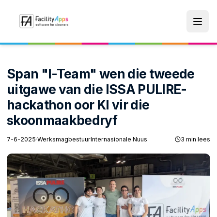
Skip to main content
Span "I-Team" wen die tweede
uitgawe van die ISSA PULIRE-
hackathon oor KI vir die
skoonmaakbedryf
7-6-2025
·
Werksmagbestuur
Internasionale Nuus
3 min lees