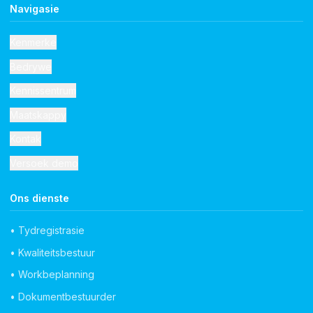
Navigasie
Kenmerke
Bedrywe
Kennissentrum
Maatskappy
Kontak
Versoek demo
Ons dienste
• Tydregistrasie
• Kwaliteitsbestuur
• Workbeplanning
• Dokumentbestuurder