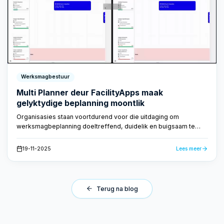
Werksmagbestuur
Multi Planner deur FacilityApps maak
gelyktydige beplanning moontlik
Organisasies staan voortdurend voor die uitdaging om
werksmagbeplanning doeltreffend, duidelik en buigsaam te
bestuur. Met die werknemerbeplanningsbord van FacilityApps
word dit makliker as ooit tevore. Hierdie oplossing bied 'n
19-11-2025
Lees meer
duidelike en intuïtiewe oorsig van alle werknemers en hul take,
wat beplanners in staat stel om vinnig en doeltreffend op te
tree, selfs in komplekse beplanningsituasies.
Terug na blog