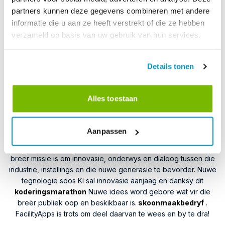
Natuurlike, Wiskundige en Fisiese Wetenskappe Università
partners kunnen deze gegevens combineren met andere
degli Studi dell'Insubria: Biomediese Wetenskappe
informatie die u aan ze heeft verstrekt of die ze hebben
Universiteit van Brescia: Industriële
verzameld op basis van uw gebruik van hun services.
outomatiseringsingenieurswese
Universiteit van Milano-Bicocca: Datakunde; Statistiese en
Ekonomiese Wetenskappe; KI vir Wetenskap en Tegnologie
Details tonen
Universiteit van Pavia: Kunsmatige Intelligensie; Fisiese
Wetenskappe
Alles toestaan
Universiteit van Pavia, Universiteit van Milaan (Statale) en
Universiteit van Milano-Bicocca: Kunsmatige Intelligensie;
Kunsmatige Intelligensie en Wiskunde
Aanpassen
Hierdie geleentheid is deel van
ISSA PULIRE
Die netwerk se
breër missie is om innovasie, onderwys en dialoog tussen die
industrie, instellings en die nuwe generasie te bevorder. Nuwe
tegnologie soos KI sal innovasie aanjaag en danksy dit
koderingsmarathon
Nuwe idees word gebore wat vir die
breër publiek oop en beskikbaar is.
skoonmaakbedryf
.
FacilityApps is trots om deel daarvan te wees en by te dra!