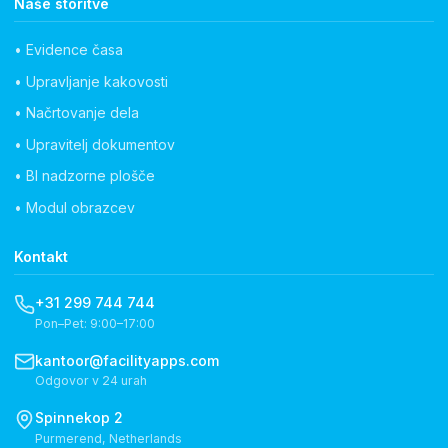
Naše storitve
• Evidence časa
• Upravljanje kakovosti
• Načrtovanje dela
• Upravitelj dokumentov
• BI nadzorne plošče
• Modul obrazcev
Kontakt
+31 299 744 744
Pon–Pet: 9:00–17:00
kantoor@facilityapps.com
Odgovor v 24 urah
Spinnekop 2
Purmerend, Netherlands