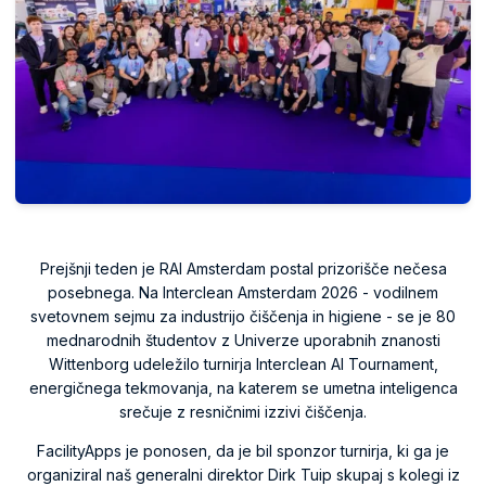
Prejšnji teden je RAI Amsterdam postal prizorišče nečesa
posebnega. Na Interclean Amsterdam 2026 - vodilnem
svetovnem sejmu za industrijo čiščenja in higiene - se je 80
mednarodnih študentov z Univerze uporabnih znanosti
Wittenborg udeležilo turnirja Interclean AI Tournament,
energičnega tekmovanja, na katerem se umetna inteligenca
srečuje z resničnimi izzivi čiščenja.
FacilityApps je ponosen, da je bil sponzor turnirja, ki ga je
organiziral naš generalni direktor Dirk Tuip skupaj s kolegi iz