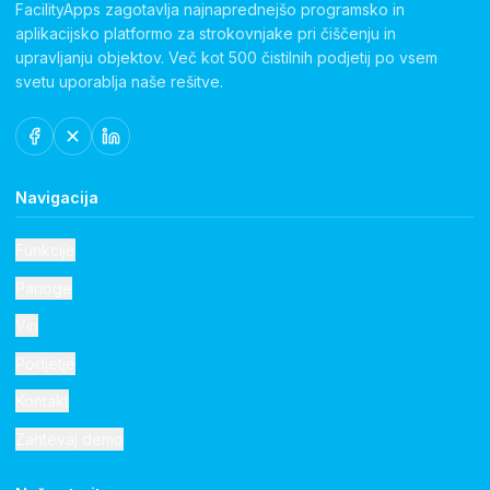
FacilityApps zagotavlja najnaprednejšo programsko in
aplikacijsko platformo za strokovnjake pri čiščenju in
upravljanju objektov. Več kot 500 čistilnih podjetij po vsem
svetu uporablja naše rešitve.
Navigacija
Funkcije
Panoge
Viri
Podjetje
Kontakt
Zahtevaj demo