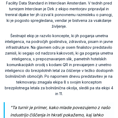
Facility Data Standard in Interclean Amsterdam. V tednih pred
turnirjem Interclean je Dirk z ekipo mentorjev pripravljal in
treniral dijake ter jih izzval k ponovnemu razmisleku o panogi,
ki je pogosto spregledana, vendar je bistvena za vsakdanje
življenje.
Šestnajst ekip je razvilo koncepte, ki jih poganja umetna
inteligenca, na področjih gostinstva, zdravstva, pisarn in javne
infrastrukture. Na glavnem odru je osem finalistov predstavilo
zamisli, ki segajo od nadzora kakovosti, ki ga poganja umetna
inteligenca, s prepoznavanjem slik, pametnih hotelskih
komunikacijskih orodij s kodami QR in prevajanjem z umetno
inteligenco do brezpilotnih letal za čiščenje v težko dostopnih
bolnišničnih območjih. Po napornem dnevu predstavitev je na
tekmovanju zmagala ekipa 8 s svojim konceptom
brezpilotnega letala za bolnišnična okolja, sledili pa sta ekipi 4
in 11.
"Ta turnir je primer, kako mlade povezujemo z našo
industrijo čiščenja in hkrati pokažemo, kaj lahko