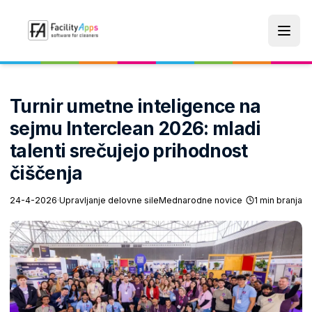
Skip to main content
Turnir umetne inteligence na
sejmu Interclean 2026: mladi
talenti srečujejo prihodnost
čiščenja
24-4-2026
·
Upravljanje delovne sile
Mednarodne novice
1 min branja