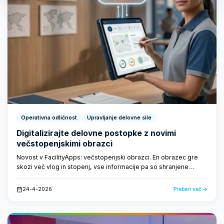
Operativna odličnost
Upravljanje delovne sile
Digitalizirajte delovne postopke z novimi
večstopenjskimi obrazci
Novost v FacilityApps: večstopenjski obrazci. En obrazec gre
skozi več vlog in stopenj, vse informacije pa so shranjene
centralno. Nobenih razmetanih papirjev, nobenih izgubljenih e-
poštnih sporočil - samo hiter in pregleden potek dela.
24-4-2026
Preberi več