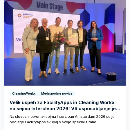
CleaningWorkx
Mednarodne novice
Velik uspeh za FacilityApps in Cleaning Workx
na sejmu Interclean 2026: VR usposabljanje je
prejelo dve prestižni nagradi
Na slovesni otvoritvi sejma Interclean Amsterdam 2026 se je
podjetje FacilityApps skupaj s svojo specializirano
izobraževalno znamko Cleaning Workx okronalo za velikega