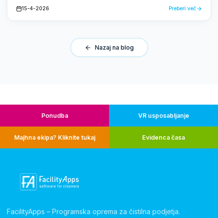
zmagovalca. Inovativno VR-izobraževanje za čistilce je prejelo
15-4-2026
Preberi več
tako nagrado Amsterdam Innovation Award kot tudi nagrado
Cleaners Choice Award.
Nazaj na blog
Ponudba
VR usposabljanje
Majhna ekipa? Kliknite tukaj
Evidenca časa
FacilityApps – Programska oprema za čistilna podjetja.