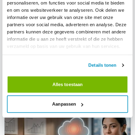
personaliseren, om functies voor social media te bieden
en om ons websiteverkeer te analyseren. Ook delen we
informatie over uw gebruik van onze site met onze
partners voor social media, adverteren en analyse. Deze
partners kunnen deze gegevens combineren met andere
informatie die u aan ze heeft verstrekt of die ze hebben
Upravljanje delovne sile
Mednarodne novice
verzameld op basis van uw gebruik van hun services.
Od nevidnega do inteligentnega: industrija
čiščenja mora sama oblikovati svojo prihodnost
Details tonen
z umetno inteligenco
Manifest za industrijo čiščenja: bomo pasivni prejemniki motenj
umetne inteligence ali aktivni arhitekti lastne preobrazbe?
Generalni direktor Dirk Tuip je napisal manifest za naslednje
Alles toestaan
desetletje.
24-4-2026
Preberi več
Aanpassen