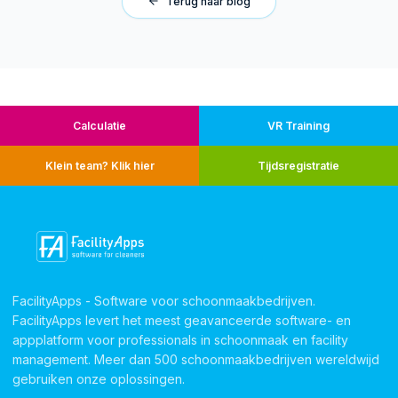
Terug naar blog
Calculatie
VR Training
Klein team? Klik hier
Tijdsregistratie
FacilityApps - Software voor schoonmaakbedrijven.
FacilityApps levert het meest geavanceerde software- en
appplatform voor professionals in schoonmaak en facility
management. Meer dan 500 schoonmaakbedrijven wereldwijd
gebruiken onze oplossingen.