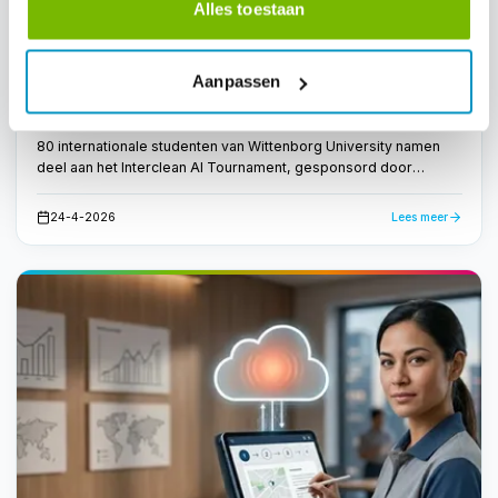
Alles toestaan
Workforce Management
Internationaal Nieuws
Aanpassen
AI Tournament op Interclean 2026: jong talent
ontmoet de toekomst van schoonmaak
80 internationale studenten van Wittenborg University namen
deel aan het Interclean AI Tournament, gesponsord door
FacilityApps. Ze ontwikkelden AI-gedreven concepten voor de
schoonmaakbranche — bewijs dat de toekomst van
24-4-2026
Lees meer
schoonmaak slim en datagestuurd is.