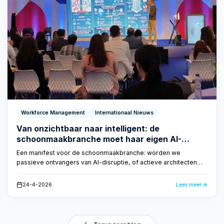
Workforce Management
Internationaal Nieuws
Van onzichtbaar naar intelligent: de
schoonmaakbranche moet haar eigen AI-
toekomst vormgeven
Een manifest voor de schoonmaakbranche: worden we
passieve ontvangers van AI-disruptie, of actieve architecten
van onze eigen transformatie? CEO Dirk Tuip schreef een
manifest voor het volgende decennium.
24-4-2026
Lees meer