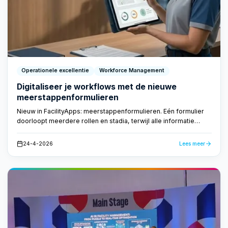
Operationele excellentie
Workforce Management
Digitaliseer je workflows met de nieuwe
meerstappenformulieren
Nieuw in FacilityApps: meerstappenformulieren. Eén formulier
doorloopt meerdere rollen en stadia, terwijl alle informatie
centraal bewaard blijft. Geen losse papieren, geen verloren e-
mails — alleen een snelle, transparante workflow.
24-4-2026
Lees meer