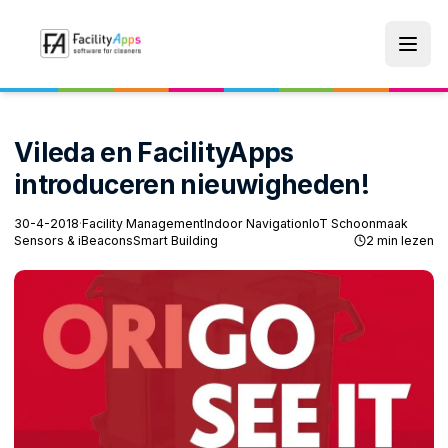
Skip to main content
Vileda en FacilityApps
introduceren nieuwigheden!
30-4-2018
·
Facility Management
Indoor Navigation
IoT Schoonmaak
Sensors & iBeacons
Smart Building
2 min lezen