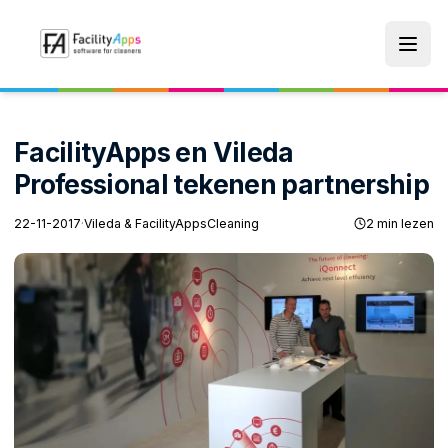
Skip to main content
FacilityApps en Vileda
Professional tekenen partnership
22-11-2017
·
Vileda & FacilityApps
Cleaning
2 min lezen