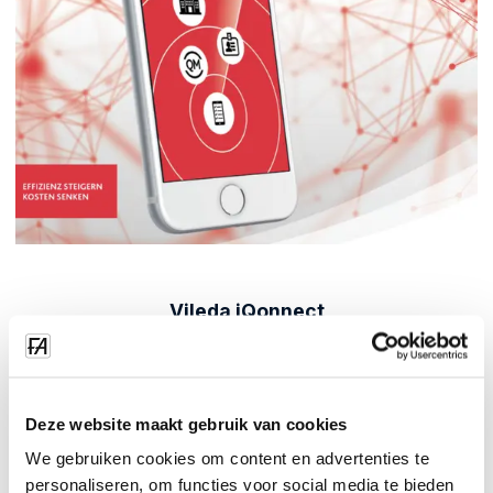
Vileda iQonnect
De iQonnect App bevat functies zoals tijd- en
aanwezigheidsregistratie, real-time monitoring en rapportage
van werkuren, gedigitaliseerde HR-informatie,
Deze website maakt gebruik van cookies
werkprogramma's en planning, kwaliteitsmanagement,
logboek, klachtenbeheer en meer. Managers en
We gebruiken cookies om content en advertenties te
toezichthouders kunnen 24/7 werken op hun documenten via
personaliseren, om functies voor social media te bieden