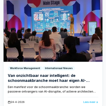
Workforce Management
Internationaal Nieuws
Van onzichtbaar naar intelligent: de
schoonmaakbranche moet haar eigen AI-
toekomst vormgeven
Een manifest voor de schoonmaakbranche: worden we
passieve ontvangers van AI-disruptie, of actieve architecten
van onze eigen transformatie? CEO Dirk Tuip schreef een
manifest voor het volgende decennium.
24-4-2026
Lees meer