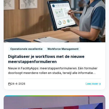
Operationele excellentie
Workforce Management
Digitaliseer je workflows met de nieuwe
meerstappenformulieren
Nieuw in FacilityApps: meerstappenformulieren. Eén formulier
doorloopt meerdere rollen en stadia, terwijl alle informatie
centraal bewaard blijft. Geen losse papieren, geen verloren e-
mails — alleen een snelle, transparante workflow.
24-4-2026
Lees meer