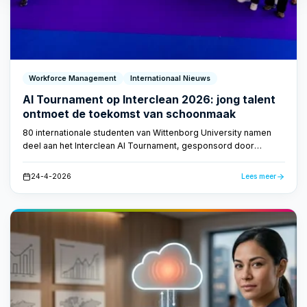
Workforce Management
Internationaal Nieuws
AI Tournament op Interclean 2026: jong talent
ontmoet de toekomst van schoonmaak
80 internationale studenten van Wittenborg University namen
deel aan het Interclean AI Tournament, gesponsord door
FacilityApps. Ze ontwikkelden AI-gedreven concepten voor de
schoonmaakbranche — bewijs dat de toekomst van
24-4-2026
Lees meer
schoonmaak slim en datagestuurd is.