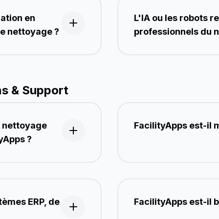
mation en
L'IA ou les robots r
 de nettoyage ?
professionnels du 
ns & Support
e nettoyage
FacilityApps est-il 
yApps ?
stèmes ERP, de
FacilityApps est-il 