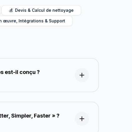
ports. Plus de 500+ entreprises de nettoyage l'utilisent au 
💰
Devis & Calcul de nettoyage
n œuvre, Intégrations & Support
s est-il conçu ?
ter, Simpler, Faster » ?