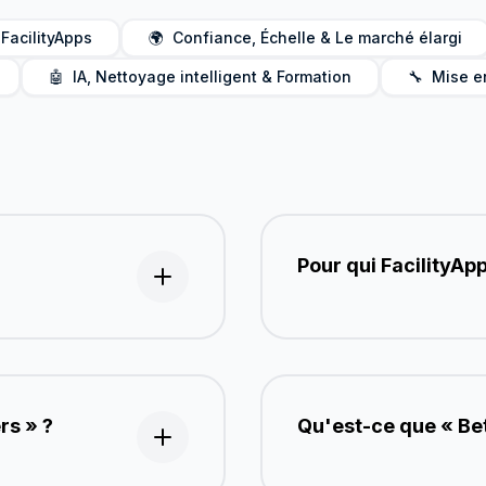
ttoyage pour la planification, le contrôle qualité et les rap
FacilityApps
🌍
Confiance, Échelle & Le marché élargi
🤖
IA, Nettoyage intelligent & Formation
🔧
Mise e
Pour qui FacilityApp
rs » ?
Qu'est-ce que « Bet