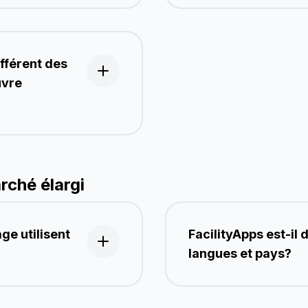
ifférent des
uvre
rché élargi
ge utilisent
FacilityApps est-il 
langues et pays?