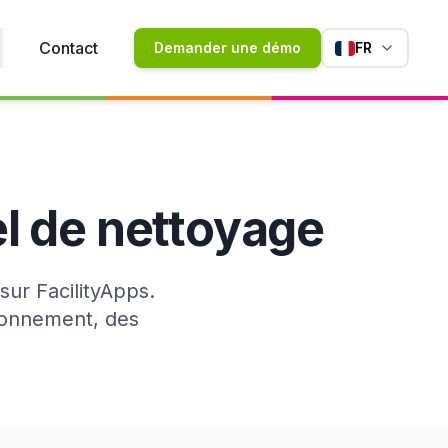
Contact
Demander une démo
FR
el de nettoyage
ur FacilityApps.
ionnement, des