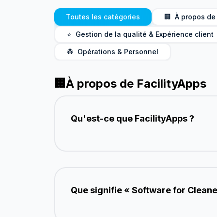
FacilityApps est un logiciel de gestion du ne
Toutes les catégories
🏢
À propos de 
⭐
Gestion de la qualité & Expérience client
👷
Opérations & Personnel
🏢
À propos de FacilityApps
Qu'est-ce que FacilityApps ?
Que signifie « Software for Cleane