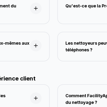
ment du
Qu'est-ce que la Pr
 eux-mêmes aux
Les nettoyeurs peuv
téléphones ?
érience client
les
Comment FacilityApp
du nettoyage ?