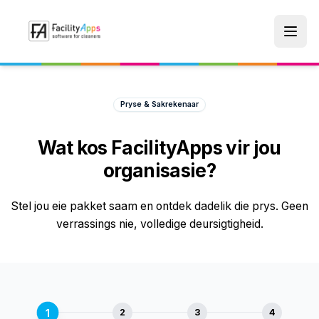
Skip to main content
Pryse & Sakrekenaar
Wat kos FacilityApps vir jou
organisasie?
Stel jou eie pakket saam en ontdek dadelik die prys. Geen
verrassings nie, volledige deursigtigheid.
1
2
3
4