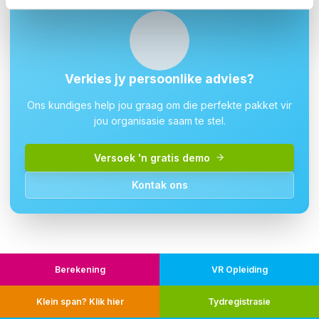
Verkies jy persoonlike advies?
Ons kundiges help jou graag om die perfekte pakket vir
jou organisasie saam te stel.
Versoek 'n gratis demo
Kontak ons
Berekening
VR Opleiding
Klein span? Klik hier
Tydregistrasie