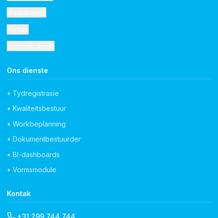
Maatskappy
Kontak
Versoek demo
Ons dienste
• Tydregistrasie
• Kwaliteitsbestuur
• Workbeplanning
• Dokumentbestuurder
• BI-dashboards
• Vormsmodule
Kontak
+31 299 744 744